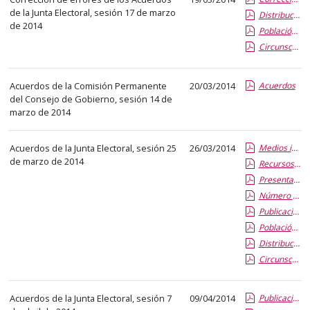
el
de la Junta Electoral, sesión 17 de marzo
Distribución provisional de claustrales
título
de 2014
Población de Electores
del
Circunscripciones provisionales
anuncio,
en
Acuerdos de la Comisión Permanente
20/03/2014
Acuerdos
la
del Consejo de Gobierno, sesión 14 de
segunda
marzo de 2014
columna
la
Acuerdos de la Junta Electoral, sesión 25
26/03/2014
Medios informáticos para candidaturas al Claustro y a Rector
fecha
de marzo de 2014
Recursos a disposición de las candidaturas a Claustro y a Rector
de
Presentación de candidaturas e interventores
publicación,
Número máximo de candidatos a votar en listas abiertas
en
Publicación Censos Definitivos
la
Población definitiva de Electores
última
Distribución definitiva de Claustrales
columna
Circunscripciones definitivas
el
enlace
Acuerdos de la Junta Electoral, sesión 7
09/04/2014
Publicación de Candidaturas Provisionales y plazo de presentación de reclamaciones
que