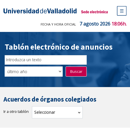
Saltar
al
Sede electrónica Universidad de V
contenido
M
de
7 agosto 2026
18:06h.
FECHA Y HORA OFICIAL
na
pr
Tablón electrónico de anuncios
Buscador
del
Filtro
Buscar
Tablón
de
tablones
Acuerdos de órganos colegiados
Ir a otro tablón
tablón
Seleccionar