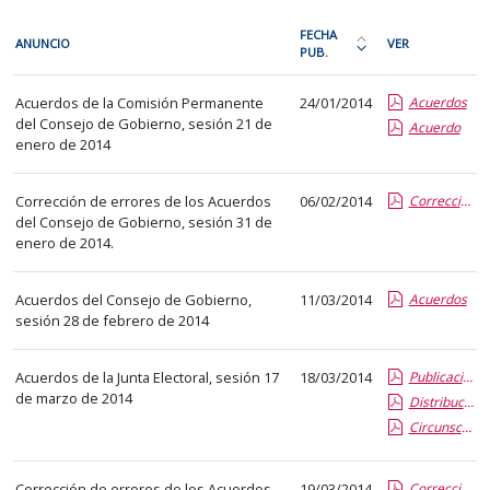
En
FECHA
ANUNCIO
VER
cada
PUB.
Ordena
fila
la
Acuerdos
de
Acuerdos de la Comisión Permanente
24/01/2014
Acuerdos
tabla
de
del Consejo de Gobierno, sesión 21 de
la
Acuerdo
por
órganos
enero de 2014
siguiente
fecha
colegiados
tabla
de
Corrección de errores de los Acuerdos
06/02/2014
Corrección de errores
encontrará
publicación:
del Consejo de Gobierno, sesión 31 de
los
más
enero de 2014.
anuncios
reciente
del
o
Acuerdos del Consejo de Gobierno,
11/03/2014
Acuerdos
tablón
antigua
sesión 28 de febrero de 2014
seleccionado
previamente.
Acuerdos de la Junta Electoral, sesión 17
18/03/2014
Publicación de censos y plazo de reclamación
En
de marzo de 2014
Distribución provisional de claustrales
la
Circunscripciones provisionales
primera
columna
Corrección de errores de los Acuerdos
19/03/2014
Corrección de errores