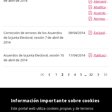
de abril de 2014
Interventores generales de las candidaturas
abre
Modificación Acuerdo Medios Informáticos
un
Acuerdo de la Junta Electoral sobre el Régimen de Voto por Registro
PDF
Normas de funcionamiento de las Mesas Electorales
con
el
Corrección de errores de los Acuerdos
09/04/2014
Exclusión candidatura MAS - 3er CICLO
detalle
de la Junta Electoral, sesión 7 de abril de
del
2014
anuncio
completo.
Acuerdos de la Junta Electoral, sesión 10
11/04/2014
Publicación de las candidaturas definitivas
de abril de 2014
Ir
Ir
Ir
Ir
Ir
Ir
Ir
Ir
Ir
1
2
3
4
5
32
a
a
a
a
a
a
a
a
a
la
la
la
la
la
la
la
la
la
primera
página
página
página
página
página
página
página
últi
página
anterior
1
3
4
5
32
siguient
pági
Información importante sobre cookies
Este portal web utiliza cookies propias y de terceros