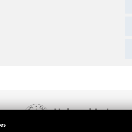
ext
ies