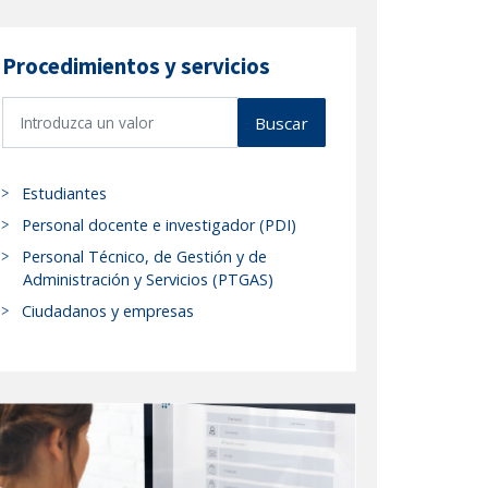
Procedimientos y servicios
B
Buscar
u
s
c
Estudiantes
a
Personal docente e investigador (PDI)
r
Personal Técnico, de Gestión y de
p
Administración y Servicios (PTGAS)
r
Ciudadanos y empresas
o
c
e
d
i
m
i