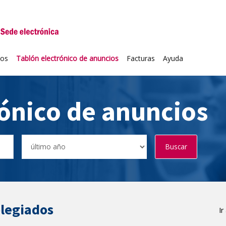
niversidad de Valladolid
ios
Tablón electrónico de anuncios
Facturas
Ayuda
rónico de anuncios
Buscar
olegiados
Ir