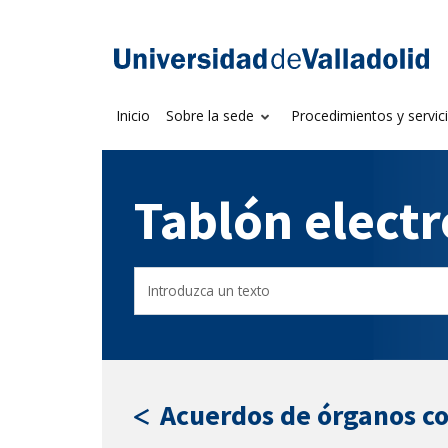
Saltar
al
Sede electrónica U
contenido
Inicio
Sobre la sede
Procedimientos y servic
Tablón elect
Buscar
Filtro
en
por
el
fecha
tablón
de
por
publicación
texto
Acuerdos de órganos c