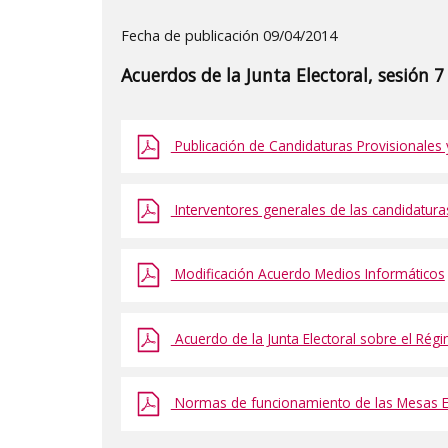
Detalle
Fecha de publicación 09/04/2014
de
Acuerdos de la Junta Electoral, sesión 7
la
publicaci?
n:
Publicación de Candidaturas Provisionales
"Acuerdos
de
Interventores generales de las candidatura
la
Junta
Modificación Acuerdo Medios Informáticos
Electoral,
sesión
Acuerdo de la Junta Electoral sobre el Rég
7
de
abril
Normas de funcionamiento de las Mesas El
de