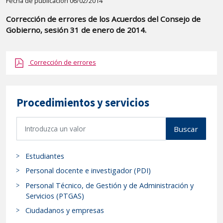
Detalle
Fecha de publicación 06/02/2014
de
Corrección de errores de los Acuerdos del Consejo de
la
Gobierno, sesión 31 de enero de 2014.
publicaci?
n:
Corrección de errores
"Corrección
de
errores
Procedimientos y servicios
de
los
B
Buscar
Acuerdos
u
del
s
Consejo
Estudiantes
c
de
a
Personal docente e investigador (PDI)
Gobierno,
r
Personal Técnico, de Gestión y de Administración y
p
sesión
Servicios (PTGAS)
r
31
Ciudadanos y empresas
o
de