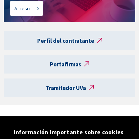
l
o
Acceso
a
s
t
a
Enlaces
r
externos
Perfil del contratante
j
e
t
Portafirmas
a
R
e
Tramitador UVa
g
i
s
t
r
o
Información importante sobre cookies
e