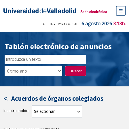
Saltar
al
Sede electrónica Universidad de V
contenido
M
de
6 agosto 2026
3:13h.
FECHA Y HORA OFICIAL
na
pr
Tablón electrónico de anuncios
Buscar
en
Filtro
Buscar
el
por
tablón
fecha
por
de
texto
publicación
Acuerdos de órganos colegiados
Ir a otro tablón
tablón
Seleccionar