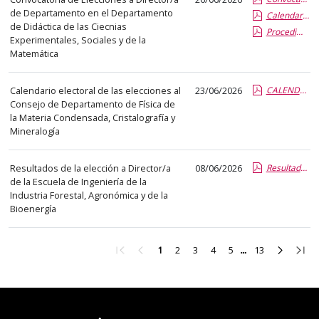
abre
de Departamento en el Departamento
Calendario_firmado.pdf.pdf
un
de Didáctica de las Ciecnias
Procedimiento _ Voto_firmado.pdf.pdf
Experimentales, Sociales y de la
PDF
Matemática
con
el
Calendario electoral de las elecciones al
23/06/2026
CALENDARIO ELECTORAL DEL DEPARTAMENTO DE FISICA DE LA MATERIA CONDENSADA_v2.report.pdf.pdf
detalle
Consejo de Departamento de Física de
del
la Materia Condensada, Cristalografía y
anuncio
Mineralogía
completo.
Resultados de la elección a Director/a
08/06/2026
Resultados elecciones DirectorEiFAB 2026.report.pdf.pdf
de la Escuela de Ingeniería de la
Industria Forestal, Agronómica y de la
Bioenergía
Ir
Ir
Ir
Ir
Ir
Ir
Ir
Ir
Ir
1
2
3
4
5
13
a
a
a
a
a
a
a
a
a
la
la
la
la
la
la
la
la
la
primera
página
página
página
página
página
página
página
últi
página
anterior
2
3
4
5
13
siguient
pági