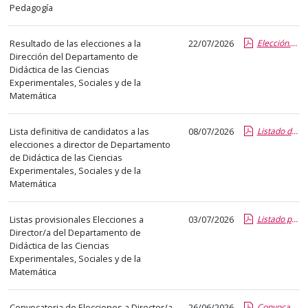
el
Pedagogía
título
del
Resultado de las elecciones a la
22/07/2026
Elección.pdf.pdf
anuncio,
Dirección del Departamento de
en
Didáctica de las Ciencias
Experimentales, Sociales y de la
la
Matemática
segunda
columna
Lista definitiva de candidatos a las
08/07/2026
Listado definitivo candidatos.pdf.pdf
la
elecciones a director de Departamento
fecha
de Didáctica de las Ciencias
de
Experimentales, Sociales y de la
Matemática
publicación,
en
la
Listas provisionales Elecciones a
03/07/2026
Listado provisional candidatos.pdf.pdf
Director/a del Departamento de
última
Didáctica de las Ciencias
columna
Experimentales, Sociales y de la
el
Matemática
enlace
que
Convocatoria de Elecciones a Director/a
26/06/2026
Convocatoria Elecciones a director_Firmado.pdf.pdf