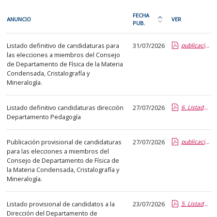
En
FECHA
ANUNCIO
VER
cada
PUB.
Ordena
fila
la
Procesos
de
Listado definitivo de candidaturas para
31/07/2026
publicacion_lista_definitiva_candidaturas_v2.report.pdf.pdf
tabla
electorales
las elecciones a miembros del Consejo
la
por
de Departamento de Física de la Materia
siguiente
fecha
Condensada, Cristalografía y
tabla
de
Mineralogía.
encontrará
publicación:
los
más
Listado definitivo candidaturas dirección
27/07/2026
6. Listado definitivo candidatos.report.pdf.pdf
anuncios
Departamento Pedagogía
reciente
del
o
tablón
antigua
Publicación provisional de candidaturas
27/07/2026
publicacion_lista_provisional_candidaturas_v2.report.pdf.pdf
seleccionado
para las elecciones a miembros del
Consejo de Departamento de Física de
previamente.
la Materia Condensada, Cristalografía y
En
Mineralogía.
la
primera
Listado provisional de candidatos a la
23/07/2026
5. Listado provisional candidatos.report.pdf.pdf
columna
Dirección del Departamento de