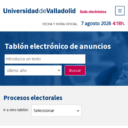
Saltar
al
Sede electrónica Universidad de V
contenido
M
de
7 agosto 2026
4:18h.
FECHA Y HORA OFICIAL
na
pr
Tablón electrónico de anuncios
Buscador
del
Filtro
Buscar
Tablón
de
tablones
Procesos electorales
Ir a otro tablón
tablón
Seleccionar