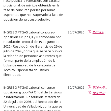
hace pública la valoración, con carácter
el
provisional, de méritos obtenida en la
título
fase de concurso por las personas
del
aspirantes que han superado la fase de
anuncio,
oposición del proceso selectivo
en
la
INGRESO PTGAS Laboral concurso-
30/07/2026
R GER AMPLIACION BOLSA TEO ELECT.report.pdf.pdf
segunda
oposición Grupo I, II y III convocado por
Resolución Rectoral de 19 de junio de
columna
2025.- Resolución de Gerencia de 29 de
la
julio de 2026, por la que se hace pública
fecha
la relación de personas aspirantes que
forman parte de la ampliación de la
de
bolsa de empleo de la categoría de
publicación,
Técnico Especialista de Oficios
en
Electricidad.
la
última
INGRESO PTGAS Laboral, concurso-
30/07/2026
BOE-A-BASES OFICIAL DE SERVICIOS 2026-16618.pdf.pdf
columna
oposición grupo IVA Oficial de Servicios
BOCYL-D-30072026-146-14.pdf.pdf
el
e Información.- Resolución Rectoral de
22 de julio de 2026, del Rectorado de la
enlace
Universidad de Valladolid, por la que se
que
convoca concurso-oposición libre para