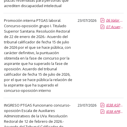
plazas reservadas para personas que
acrediten discapacidad intelectual
Promoción interna PTGAS laboral.
23/07/2026
06 Valor conc def TS Sanitaria_firmado.pdf.pdf
Concurso-oposición grupo I. Titulado
07 Acuerdo sup proceso TS Sanitaria_firmado.pdf.pdf
Superior Sanitaria. Resolución Rectoral
de 22 de enero de 2026.- Acuerdo del
tribunal calificador de fecha 15 de julio
de 2026 por el que se hace pública, con
carácter definitivo, la puntuación
obtenida en la fase de concurso por la
aspirante que ha superado la fase de
oposición. Acuerdo del tribunal
calificador de fecha 15 de julio de 2026,
por el que se hace pública la relación de
la aspirante que ha superado el
concurso-oposición interno
INGRESO PTGAS Funcionario concurso-
23/07/2026
I038 ASPIRANTES CONC DEF ESC AUX ADMTVO.report.pdf.pdf
oposición Escala de Auxiliares
I038 APROBADOS SUP PROC SELEC ESC AUX ADMTVO.report.pdf.pdf
Administrativos de la UVa. Resolución
Rectoral de 12 de febrero de 2026.-
Acuerdo del Tribunal Calificador de