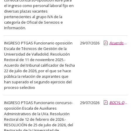
abre
el ingreso como personal laboral fijo en
un
diversas plazas vacantes
pertenecientes al grupo IVA de la
PDF
categoría de Oficial de Servicios e
con
Información.
el
detalle
INGRESO PTGAS Funcionario oposición
29/07/2026
Acuerdo tribunal aprobados segundo ejercicio.report.pdf.pdf
del
Escala de Técnicos de Gestión de la
anuncio
Universidad de Valladolid. Resolución
Rectoral de 11 de noviembre 2025.-
completo.
Acuerdo del tribunal calificador de fecha
22 de julio de 2026, por el que se hace
pública la relación de aspirantes que
han superado el segundo ejercicio del
proceso selectivo
INGRESO PTGAS Funcionario concurso-
29/07/2026
BOCYL-D-29072026-145-9.pdf.pdf
oposición Escala de Auxiliares
Administrativos de la UVa. Resolución
Rectoral de 12 de febrero de 2026.-
RESOLUCIÓN de 25 de julio de 2026, del
Rectorado de la Universidad de