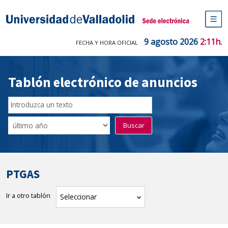
Saltar
al
Sede electrónica Universidad de V
contenido
M
de
9 agosto 2026
2:11h.
FECHA Y HORA OFICIAL
na
pr
Tablón electrónico de anuncios
Buscador
del
Filtro
Buscar
Tablón
de
tablones
PTGAS
Ir a otro tablón
tablón
Seleccionar