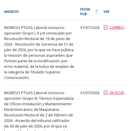
En
FECHA
ANUNCIO
VER
cada
PUB.
Ordena
fila
la
PTGAS
de
INGRESO PTGAS Laboral concurso-
31/07/2026
CORRECION ERROR RR BOLSA EMPLEO TS COMUNICACION.report.pdf.pdf
tabla
oposición Grupo I, II y III convocado por
la
por
Resolución Rectoral de 19 de junio de
siguiente
fecha
2025.- Resolución de Gerencia de 31 de
tabla
de
julio de 2026, por la que se hace pública
encontrará
la relación de personas aspirantes que
publicación:
forman parte de la modificación, por
los
más
error material, de la bolsa de empleo de
anuncios
reciente
la categoría de Titulado Superior
del
Comunicación.
o
tablón
antigua
seleccionado
INGRESO PTGAS Laboral concurso-
31/07/2026
04 ACUERDO FASE CONC PROV TEO INS y MAQ.report.pdf.pdf
previamente.
oposición Grupo III, Técnico Especialista
de Oficios Instalación y Mantenimiento
En
Electromecánico de Maquinaria.
la
Resolución Rectoral de 2 de febrero de
primera
2026.- Acuerdo del tribunal calificador
columna
de 30 de julio de 2026, por el que se