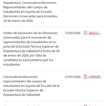
el
Arquitectura. Convocatoria Elecciones
título
Representantes del Cuerpo de
Estudiantes en la Junta de Escuela.
del
Elecciones convocadas para el martes,
anuncio,
24 de marzo de 2026.
en
la
Orden de Disolución de las Elecciones
12/02/2026
260211_CE-Acuerdos.report.pdf.pdf
segunda
convocadas para la renovación de
columna
representantes de estudiantes en la
Junta de la Escuela Técnica Superior de
la
Arquitectura de Valladolid a fecha de 26
fecha
de enero de 2026, por falta de
de
candidaturas a presentarse por los
publicación,
estudiantes.
en
la
Convocatoria elecciones
27/01/2026
CONVOCATORIA-ELECCIONES.report.pdf.pdf
última
representantes del cuerpo de
estudiantes en la Junta de Escuela de la
columna
Escuela Técnica Superior de
el
Arquitectura de Valladolid.
enlace
que