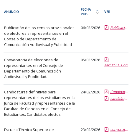
En
FECHA
ANUNCIO
VER
cada
PUB.
Ordena
fila
la
Procesos
de
Publicación de los censos provisionales
06/03/2026
Publicación de censos provisionales.pdf.pdf
tabla
electorales
de electores a representantes en el
la
por
Consejo de Departamento de
siguiente
fecha
Comunicación Audiovisual y Publicidad
tabla
de
encontrará
publicación:
Convocatoria de elecciones de
05/03/2026
los
más
ANEXO 1. Convoc
representantes en el Consejo de
anuncios
Departamento de Comunicación
reciente
Audiovisual y Publicidad.
del
o
tablón
antigua
seleccionado
Candidaturas definitivas para
24/02/2026
Candidatura Definitiva CE_2026.pdf.pdf
representantes de los estudiantes en la
previamente.
candidatura_JF2026_definitiva.pdf.pdf
Junta de Facultad y representantes de la
En
Facultad de Ciencias en el Consejo de
la
Estudiantes. Candidatos electos.
primera
columna
Escuela Técnica Superior de
23/02/2026
convocatoria elecciones+calendario.report.pdf.pdf