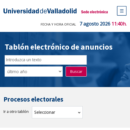
Saltar
al
Sede electrónica Universidad de V
contenido
M
de
7 agosto 2026
11:40h.
FECHA Y HORA OFICIAL
na
pr
Tablón electrónico de anuncios
Buscador
del
Filtro
Buscar
Tablón
de
tablones
Procesos electorales
Ir a otro tablón
tablón
Seleccionar