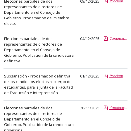
Elecciones parciales de dos
09/12/2025
Proclamacion miembros CG 2025_2.pdf.pdf
abre
representantes de directores de
un
Departamento en el Consejo de
PDF
Gobierno. Proclamación del miembro
electo.
con
el
Elecciones parciales de dos
04/12/2025
Candidaturas definitivas CG 2025.pdf.pdf
detalle
representantes de directores de
del
Departamento en el Consejo de
anuncio
Gobierno. Publicación de la candidatura
completo.
definitiva.
Subsanación - Proclamación definitiva
01/12/2025
Proclamacion definitiva de candidatos electos a Junta de Facultad TeI_estudiantes_nov 2025_SUBSANACION.report.pdf.pdf
de los candidatos electos al cuerpo de
estudiantes, para la Junta de la Facultad
de Traducción e Interpretación
Elecciones parciales de dos
28/11/2025
Candidaturas provisionales elecciones CG 2025.pdf.pdf
representantes de directores de
Departamento en el Consejo de
Gobierno. Publicación de la candidatura
provisional.