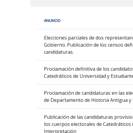
En
ANUNCIO
cada
fila
Procesos
de
Elecciones parciales de dos representa
electorales
la
Gobierno. Publicación de los censos defi
siguiente
candidaturas.
tabla
encontrará
Proclamación definitiva de los candidato
los
Catedráticos de Universidad y Estudiante
anuncios
del
Proclamación de candidaturas en las ele
tablón
de Departamento de Historia Antigua y 
seleccionado
previamente.
En
Publicación de las candidaturas provisio
la
los cuerpos electorales de Catedráticos 
primera
Interpretación