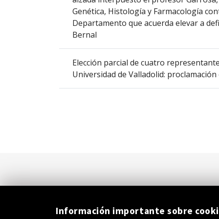
que
Genética, Histología y Farmacología cont
abre
Departamento que acuerda elevar a defin
un
Bernal
PDF
con
Elección parcial de cuatro representant
el
Universidad de Valladolid: proclamació
detalle
del
anuncio
completo.
Información importante sobre cook