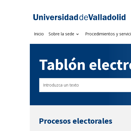
Saltar
al
Sede electrónica U
contenido
Inicio
Sobre la sede
Procedimientos y servic
Tablón elect
Buscador
Filtro
del
de
Tablón
tablones
Procesos electorales