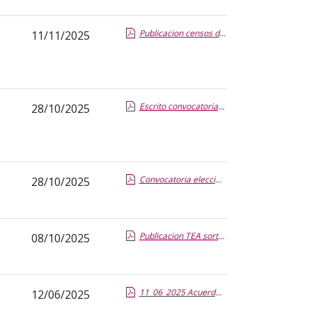
Publicacion censos definitivos CAUN y estudiantes.report-1.pdf.pdf
11/11/2025
Escrito convocatoria elecciones parciales_FTeI oct. 2025.report.pdf.pdf
28/10/2025
Convocatoria elecciones parciales de estudiantes de Grado (sede electrónica).pdf.pdf
28/10/2025
Publicacion TEA sorteo.pdf.pdf
08/10/2025
11_06_2025 Acuerdo recurso Garrosa.pdf.pdf
12/06/2025