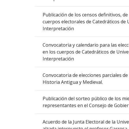
columna
el
Publicación de los censos definitivos, de
título
cuerpos electorales de Catedráticos de 
del
Interpretación
anuncio,
en
Convocatoria y calendario para las elec
la
en los cuerpos de Catedráticos de Univer
segunda
Interpretación
columna
la
fecha
Convocatoria de elecciones parciales d
de
Historia Antigua y Medieval.
publicación,
en
Publicación del sorteo público de los mi
la
representantes en el Consejo de Gobie
última
columna
el
Acuerdo de la Junta Electoral de la Unive
enlace
alzada interpuesto el profesor Garrosa,