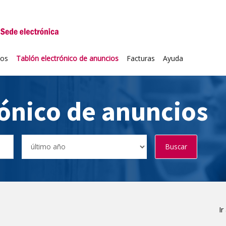
niversidad de Valladolid
ios
Tablón electrónico de anuncios
Facturas
Ayuda
rónico de anuncios
Buscar
Ir