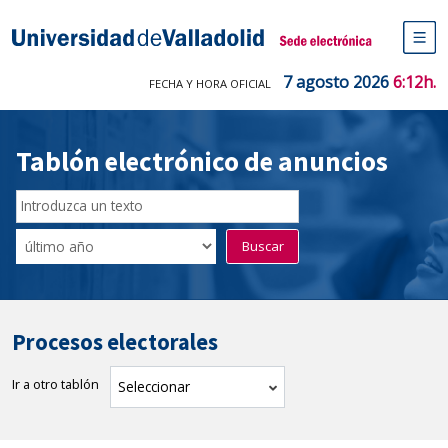
Saltar
al
Sede electrónica Universidad de V
contenido
M
de
7 agosto 2026
6:12h.
FECHA Y HORA OFICIAL
na
pr
Tablón electrónico de anuncios
Buscador
del
Filtro
Buscar
Tablón
de
tablones
Procesos electorales
Ir a otro tablón
tablón
Seleccionar