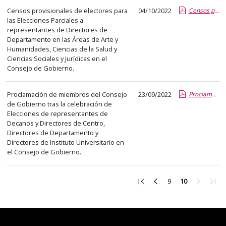
Censos provisionales de electores para
04/10/2022
Censos provisionales.pdf
las Elecciones Parciales a
representantes de Directores de
Departamento en las Áreas de Arte y
Humanidades, Ciencias de la Salud y
Ciencias Sociales y Jurídicas en el
Consejo de Gobierno.
Proclamación de miembros del Consejo
23/09/2022
Proclamación de miembros.pdf
de Gobierno tras la celebración de
Elecciones de representantes de
Decanos y Directores de Centro,
Directores de Departamento y
Directores de Instituto Universitario en
el Consejo de Gobierno.
Ir
Ir
Ir
Ir
Ir
9
10
a
a
a
a
a
la
la
la
la
la
primera
página
página
página
últi
página
anterior
9
siguient
pági