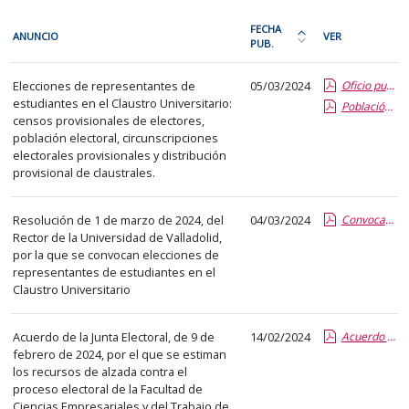
En
FECHA
ANUNCIO
VER
cada
PUB.
Ordena
fila
la
Procesos
de
Elecciones de representantes de
05/03/2024
Oficio publicación censos provisionales en Mi Portal UVa..pdf
tabla
electorales
estudiantes en el Claustro Universitario:
la
Población de electores y circunscripciones provisionales.pdf
por
censos provisionales de electores,
siguiente
fecha
población electoral, circunscripciones
tabla
de
electorales provisionales y distribución
encontrará
provisional de claustrales.
publicación:
los
más
anuncios
Resolución de 1 de marzo de 2024, del
04/03/2024
reciente
Convocatoria elecciones.pdf
Rector de la Universidad de Valladolid,
del
o
por la que se convocan elecciones de
tablón
antigua
representantes de estudiantes en el
seleccionado
Claustro Universitario
previamente.
En
Acuerdo de la Junta Electoral, de 9 de
14/02/2024
Acuerdo de la Junta Electoral.pdf
la
febrero de 2024, por el que se estiman
primera
los recursos de alzada contra el
proceso electoral de la Facultad de
columna
Ciencias Empresariales y del Trabajo de