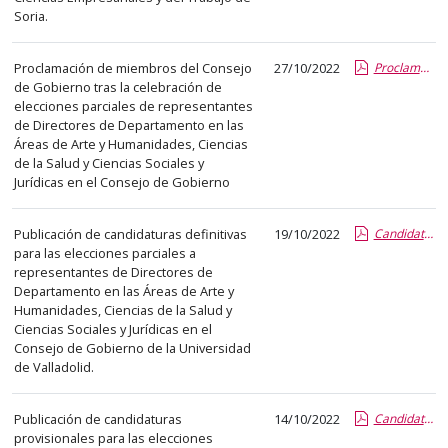
el
Soria.
título
del
Proclamación de miembros del Consejo
27/10/2022
Proclamación miembros CG.pdf
anuncio,
de Gobierno tras la celebración de
en
elecciones parciales de representantes
la
de Directores de Departamento en las
Áreas de Arte y Humanidades, Ciencias
segunda
de la Salud y Ciencias Sociales y
columna
Jurídicas en el Consejo de Gobierno
la
fecha
Publicación de candidaturas definitivas
19/10/2022
Candidaturas definitivas.pdf
de
para las elecciones parciales a
publicación,
representantes de Directores de
Departamento en las Áreas de Arte y
en
Humanidades, Ciencias de la Salud y
la
Ciencias Sociales y Jurídicas en el
última
Consejo de Gobierno de la Universidad
columna
de Valladolid.
el
enlace
Publicación de candidaturas
14/10/2022
Candidaturas provisionales.pdf
que
provisionales para las elecciones