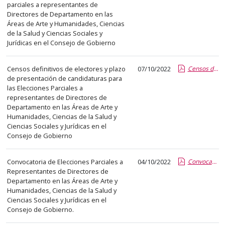
parciales a representantes de
abre
Directores de Departamento en las
un
Áreas de Arte y Humanidades, Ciencias
PDF
de la Salud y Ciencias Sociales y
con
Jurídicas en el Consejo de Gobierno
el
detalle
Censos definitivos de electores y plazo
07/10/2022
Censos definitivos.pdf
de presentación de candidaturas para
del
las Elecciones Parciales a
anuncio
representantes de Directores de
completo.
Departamento en las Áreas de Arte y
Humanidades, Ciencias de la Salud y
Ciencias Sociales y Jurídicas en el
Consejo de Gobierno
Convocatoria de Elecciones Parciales a
04/10/2022
Convocatoria Elecciones Parciales.pdf
Representantes de Directores de
Departamento en las Áreas de Arte y
Humanidades, Ciencias de la Salud y
Ciencias Sociales y Jurídicas en el
Consejo de Gobierno.