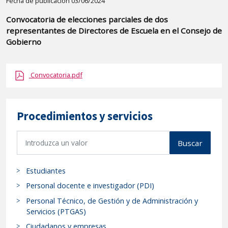
Detalle
Fecha de publicación 03/06/2024
de
Convocatoria de elecciones parciales de dos
la
representantes de Directores de Escuela en el Consejo de
publicaci?
Gobierno
n:
"Convocatoria
Convocatoria.pdf
de
elecciones
parciales
Procedimientos y servicios
de
dos
B
Buscar
representantes
u
de
s
Estudiantes
Directores
c
a
de
Personal docente e investigador (PDI)
r
Escuela
Personal Técnico, de Gestión y de Administración y
p
Servicios (PTGAS)
en
r
el
Ciudadanos y empresas