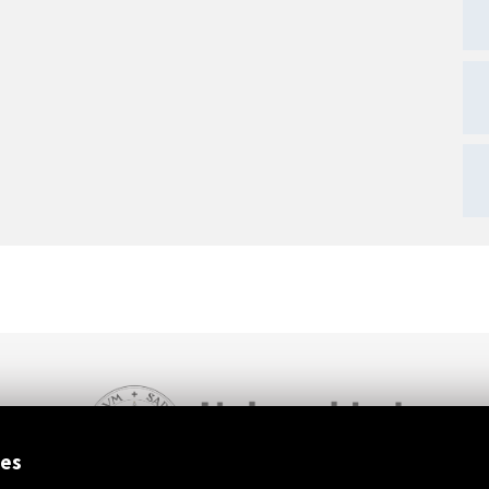
ext
ies