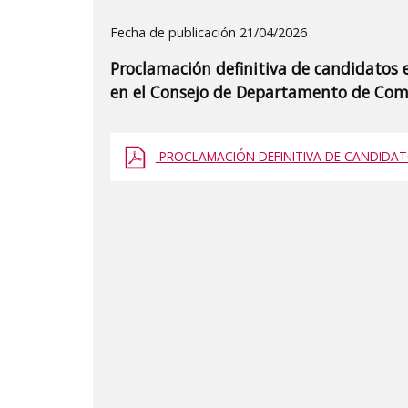
Detalle
Fecha de publicación 21/04/2026
de
Proclamación definitiva de candidatos e
la
en el Consejo de Departamento de Comu
publicaci?
n:
PROCLAMACIÓN DEFINITIVA DE CANDIDATO
"Proclamación
definitiva
de
candidatos
electos
en
el
proceso
electoral
de