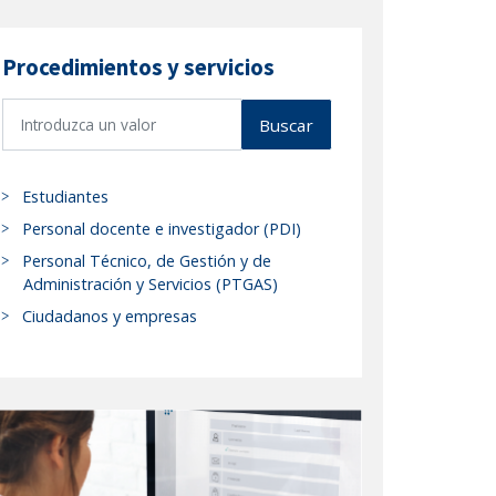
Procedimientos y servicios
B
Buscar
u
s
c
Estudiantes
a
Personal docente e investigador (PDI)
r
Personal Técnico, de Gestión y de
p
Administración y Servicios (PTGAS)
r
Ciudadanos y empresas
o
c
e
d
i
m
i