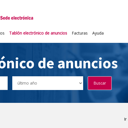
niversidad de Valladolid
ios
Tablón electrónico de anuncios
Facturas
Ayuda
rónico de anuncios
Buscar
Ir