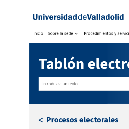
Saltar
al
Sede electrónica U
contenido
Inicio
Sobre la sede
Procedimientos y servic
Tablón elect
Buscar
Filtro
en
por
el
fecha
tablón
de
por
publicación
texto
Procesos electorales