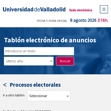
Saltar
al
Sede electrónica Universidad de V
contenido
M
de
8 agosto 2026
3:16h.
FECHA Y HORA OFICIAL
na
pr
Tablón electrónico de anuncios
Buscar
en
Filtro
Buscar
el
por
tablón
fecha
por
de
texto
publicación
Procesos electorales
Ir a otro tablón
tablón
Seleccionar