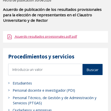
Detalle
Fecha de publicación 30/04/2026
de
Acuerdo de publicación de los resultados provisionales
la
para la elección de representantes en el Claustro
publicaci?
Universitario y de Rector
n:
"Acuerdo
Acuerdo resultados provisionales.pdf.pdf
de
publicación
de
Procedimientos y servicios
los
resultados
B
Buscar
provisionales
u
para
s
Estudiantes
la
c
a
elección
Personal docente e investigador (PDI)
r
de
Personal Técnico, de Gestión y de Administración y
p
Servicios (PTGAS)
representantes
r
en
Ciudadanos y empresas