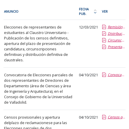
En
FECHA
ANUNCIO
VER
cada
PUB.
Ordena
fila
la
Procesos
de
Elecciones de representantes de
12/03/2021
Remisión Censos Definitivos
tabla
electorales
estudiantes al Claustro Universitario -
la
Distribucion definitiva claustrales
por
Publicación de los censos definitivos,
Circunscripciones definitivas
siguiente
fecha
apertura del plazo de presentación de
Presentación candidaturas
tabla
de
candidatura, circunscripciones
encontrará
definitivas y distribución definitiva de
publicación:
claustrales.
los
más
anuncios
reciente
Convocatoria de Elecciones parciales de
04/10/2021
Convocatoria elecciones parciales 2 dptos
del
o
dos representantes de Directores de
tablón
antigua
Departamento (área de Ciencias y área
seleccionado
de Ingeniería y Arquitectura), en el
previamente.
Consejo de Gobierno de la Universidad
de Valladolid.
En
la
primera
Censos provisionales y apertura
04/10/2021
Censos provisionales y plazo reclamaciones
delplazo de reclamacionese para las
columna
Elecciones parciales de dos