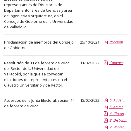
el
representantes de Directores de
título
Departamento (área de Ciencias y área
del
de Ingeniería y Arquitectura) en el
Consejo de Gobierno de la Universidad
anuncio,
de Valladolid.
en
la
Proclamación de miembros del Consejo
25/10/2021
Proclamación miembros CG
segunda
de Gobierno
columna
la
Resolución de 11 de febrero de 2022
11/02/2022
Convocatoria Elecciones
fecha
del Rector de la Universidad de
de
Valladolid, por la que se convocan
publicación,
elecciones de representantes en el
Claustro Universitario y de Rector.
en
la
última
Acuerdos de la Junta Electoral, sesión 14
15/02/2022
6. Acuerdo sobre medios informáticos
de febrero de 2022.
columna
5. Acuerdo sobre subvenciones y recursos
el
4. Circunscripciones provisionales
3. Distribución provisional de claustrales
enlace
2. Población provisional electores
que