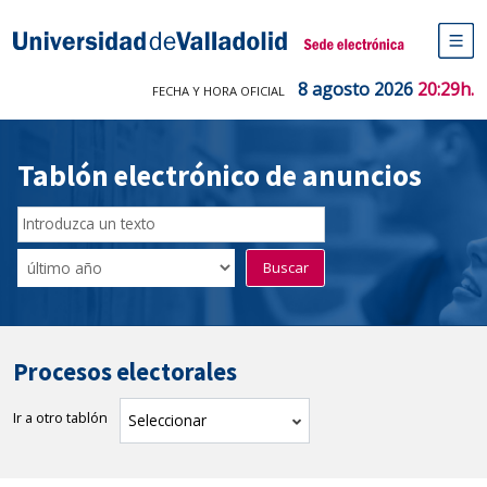
Saltar
al
Sede electrónica Universidad de V
contenido
M
de
8 agosto 2026
20:29h.
FECHA Y HORA OFICIAL
na
pr
Tablón electrónico de anuncios
Buscador
del
Filtro
Buscar
Tablón
de
tablones
Procesos electorales
Ir a otro tablón
tablón
Seleccionar