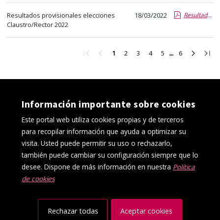
Resultados provisionales elecciones
18/03/2022
Resultados provisionales elecciones Claustro/Rector 2022
Claustro/Rector 2022
Ir
Ir
Ir
Ir
Ir
Ir
Ir
Ir
Ir
1
2
3
4
5
6
a
a
a
a
a
a
a
a
a
la
la
la
la
la
la
la
la
la
primera
página
página
página
página
página
página
página
últi
página
anterior
2
3
4
5
6
siguient
pági
Información importante sobre cookies
Este portal web utiliza cookies propias y de terceros
para recopilar información que ayuda a optimizar su
visita. Usted puede permitir su uso o rechazarlo,
también puede cambiar su configuración siempre que lo
desee. Dispone de más información en nuestra
Política
de cookies
Política de cookies
Aviso Legal
Protección de datos
Canal interno de información
Accesibilidad
Mapa web
Rechazar todas
Aceptar cookies