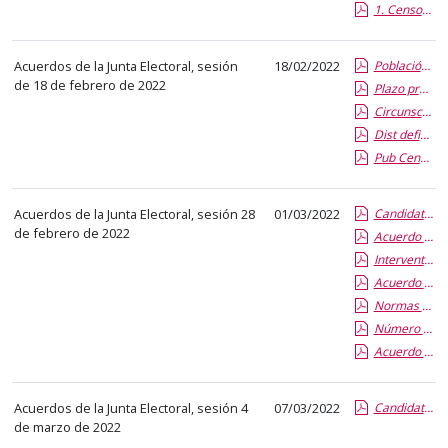
1. Censos provisionales
abre
un
PDF
Acuerdos de la Junta Electoral, sesión
18/02/2022
Población defin electores
con
de 18 de febrero de 2022
Plazo present candidaturas
el
Circunscripciones definitivas
detalle
Dist defin claustrales
del
Pub Censos definitivos
anuncio
completo.
Acuerdos de la Junta Electoral, sesión 28
01/03/2022
Candidatos a Rector y candidaturas al Claustro Universitario
de febrero de 2022
Acuerdo sobre la designación de interventores en las mesas electorales
Interventores generales
Acuerdo sobre la designación de apoderados en los campus
Normas de funcionamiento de las mesas electorales
Número máximo de candidatos a los que se puede votar en el sistema de listas abiertas
Acuerdo sobre voto por registro
Acuerdos de la Junta Electoral, sesión 4
07/03/2022
Candidaturas definitivas
de marzo de 2022