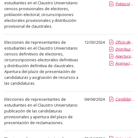
estudiantes en el Claustro Universitario:
abre
Población de electores y circunscripciones provisionales.pdf
censos provisionales de electores,
un
población electoral, circunscripciones
PDF
electorales provisionales y distribución
con
provisional de claustrales.
el
detalle
Elecciones de representantes de
12/03/2024
Oficio de publicación de los censos definitivos en «Mi Portal UVa»..pdf
estudiantes en el Claustro Universitario:
del
Distribución definitiva de claustrales..pdf
censos definitivos de electores,
anuncio
Apertura del plazo de presentación de candidaturas..pdf
circunscripciones electorales definitivas
completo.
Asignación económica candidaturas..pdf
y distribución definitiva de claustrales.
Apertura del plazo de presentación de
candidaturas y asignación de recursos a
las candidaturas.
Elecciones de representantes de
04/04/2024
Candidaturas provisionales.pdf
estudiantes en el Claustro Universitario:
publicación de las candidaturas
provisionales y apertura del plazo de
presentación de reclamaciones.