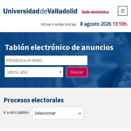
Saltar
al
Sede electrónica Universidad de V
contenido
M
de
8 agosto 2026
13:10h.
FECHA Y HORA OFICIAL
na
pr
Tablón electrónico de anuncios
Buscador
del
Filtro
Buscar
Tablón
de
tablones
Procesos electorales
Ir a otro tablón
tablón
Seleccionar