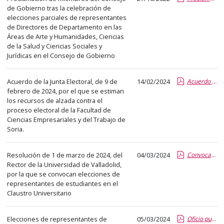
el
de Gobierno tras la celebración de
título
elecciones parciales de representantes
del
de Directores de Departamento en las
Áreas de Arte y Humanidades, Ciencias
anuncio,
de la Salud y Ciencias Sociales y
en
Jurídicas en el Consejo de Gobierno
la
segunda
Acuerdo de la Junta Electoral, de 9 de
14/02/2024
Acuerdo de la Junta Electoral.pdf
columna
febrero de 2024, por el que se estiman
la
los recursos de alzada contra el
proceso electoral de la Facultad de
fecha
Ciencias Empresariales y del Trabajo de
de
Soria.
publicación,
en
Resolución de 1 de marzo de 2024, del
04/03/2024
Convocatoria elecciones.pdf
la
Rector de la Universidad de Valladolid,
última
por la que se convocan elecciones de
columna
representantes de estudiantes en el
Claustro Universitario
el
enlace
que
Elecciones de representantes de
05/03/2024
Oficio publicación censos provisionales en Mi Portal UVa..pdf