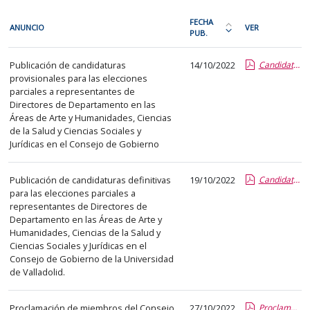
En
FECHA
ANUNCIO
VER
cada
PUB.
Ordena
fila
la
Procesos
de
Publicación de candidaturas
14/10/2022
Candidaturas provisionales.pdf
tabla
electorales
provisionales para las elecciones
la
por
parciales a representantes de
siguiente
fecha
Directores de Departamento en las
tabla
de
Áreas de Arte y Humanidades, Ciencias
encontrará
de la Salud y Ciencias Sociales y
publicación:
Jurídicas en el Consejo de Gobierno
los
más
anuncios
reciente
Publicación de candidaturas definitivas
19/10/2022
Candidaturas definitivas.pdf
del
o
para las elecciones parciales a
tablón
antigua
representantes de Directores de
seleccionado
Departamento en las Áreas de Arte y
previamente.
Humanidades, Ciencias de la Salud y
Ciencias Sociales y Jurídicas en el
En
Consejo de Gobierno de la Universidad
la
de Valladolid.
primera
columna
Proclamación de miembros del Consejo
27/10/2022
Proclamación miembros CG.pdf