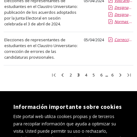
Elecciones de representantes de
05/04/2024
Voto anticipado por registro..pdf
estudiantes en el Claustro Universitario:
Designación de apoderados en los campus.pdf
publicación de los acuerdos adoptados
Designación de interventores en las mesas electorales.pdf
por la Junta Electoral en sesión
Normas de funcionamiento de las mesas electorales.pdf
celebrada el 3 de abril de 2024.
Elecciones de representantes de
05/04/2024
Corrección de errores.pdf
estudiantes en el Claustro Universitario:
corrección de errores de las
candidaturas provisionales.
Ir
Ir
Ir
Ir
Ir
Ir
Ir
Ir
Ir
2
3
4
5
6
6
a
a
a
a
a
a
a
a
a
la
la
la
la
la
la
la
la
la
primera
página
página
página
página
página
página
página
últi
página
anterior
2
4
5
6
6
siguient
pági
Información importante sobre cookies
Este portal web utiliza cookies propias y de terceros
para recopilar información que ayuda a optimizar su
visita. Usted puede permitir su uso o rechazarlo,