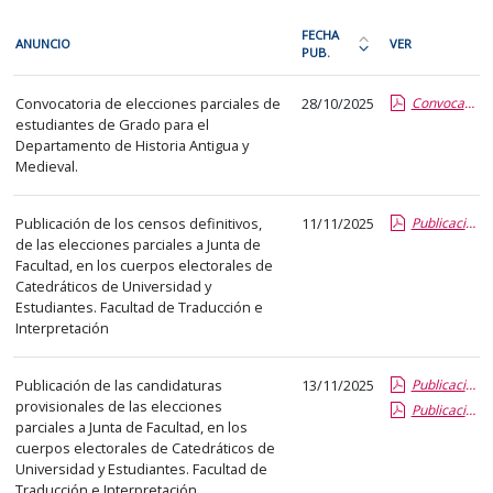
En
FECHA
ANUNCIO
VER
cada
PUB.
Ordena
fila
la
Procesos
de
Convocatoria de elecciones parciales de
28/10/2025
Convocatoria elecciones parciales de estudiantes de Grado (sede electrónica).pdf.pdf
tabla
electorales
estudiantes de Grado para el
la
por
Departamento de Historia Antigua y
siguiente
fecha
Medieval.
tabla
de
encontrará
publicación:
Publicación de los censos definitivos,
11/11/2025
Publicacion censos definitivos CAUN y estudiantes.report-1.pdf.pdf
los
más
de las elecciones parciales a Junta de
anuncios
Facultad, en los cuerpos electorales de
reciente
Catedráticos de Universidad y
del
o
Estudiantes. Facultad de Traducción e
tablón
antigua
Interpretación
seleccionado
previamente.
Publicación de las candidaturas
13/11/2025
Publicacion candidatura provisional CAUN.report.pdf.pdf
En
provisionales de las elecciones
Publicacion candidatura provisional estudiantes.report.pdf.pdf
la
parciales a Junta de Facultad, en los
primera
cuerpos electorales de Catedráticos de
Universidad y Estudiantes. Facultad de
columna
Traducción e Interpretación