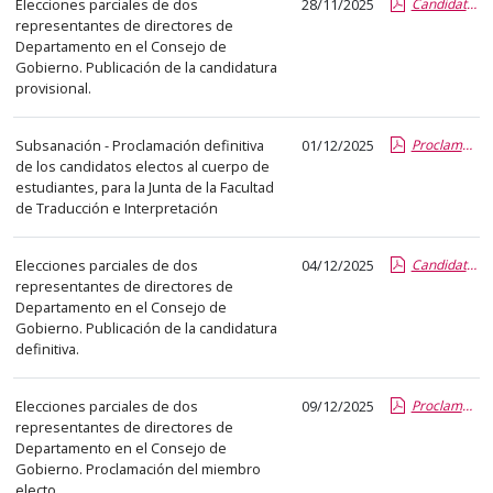
Elecciones parciales de dos
28/11/2025
Candidaturas provisionales elecciones CG 2025.pdf.pdf
abre
representantes de directores de
un
Departamento en el Consejo de
PDF
Gobierno. Publicación de la candidatura
provisional.
con
el
Subsanación - Proclamación definitiva
01/12/2025
Proclamacion definitiva de candidatos electos a Junta de Facultad TeI_estudiantes_nov 2025_SUBSANACION.report.pdf.pdf
detalle
de los candidatos electos al cuerpo de
del
estudiantes, para la Junta de la Facultad
anuncio
de Traducción e Interpretación
completo.
Elecciones parciales de dos
04/12/2025
Candidaturas definitivas CG 2025.pdf.pdf
representantes de directores de
Departamento en el Consejo de
Gobierno. Publicación de la candidatura
definitiva.
Elecciones parciales de dos
09/12/2025
Proclamacion miembros CG 2025_2.pdf.pdf
representantes de directores de
Departamento en el Consejo de
Gobierno. Proclamación del miembro
electo.