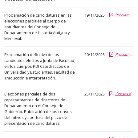
el
título
Proclamación de candidaturas en las
19/11/2025
Proclamacion de candidaturas en las elecciones parciales al cuerpo de estudiantes del consejo de departamento.report.pdf.pdf
del
elecciones parciales al cuerpo de
anuncio,
estudiantes del Consejo de
en
Departamento de Historia Antigua y
la
Medieval.
segunda
columna
Proclamación definitiva de los
20/11/2025
Proclamacion definitiva de candidatos electos a Junta de Facultad TeI_CAUN y estudiantes_nov 2025.report.pdf.pdf
candidatos electos a Junta de Facultad,
la
en los cuerpos PDI Catedráticos de
fecha
Universidad y Estudiantes. Facultad de
de
Traducción e Interpretación.
publicación,
en
Elecciones parciales de dos
25/11/2025
Censos definitivos y candidaturas elecciones CG 2025_2.pdf.pdf
la
representantes de directores de
última
Departamento en el Consejo de
Gobierno. Publicación de los censos
columna
definitivos y apertura del plazo de
el
presentación de candidaturas.
enlace
que