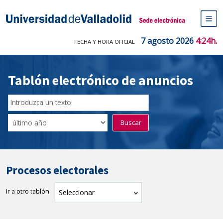
Saltar
al
Sede electrónica Universidad de V
contenido
M
de
7 agosto 2026
4:24h.
FECHA Y HORA OFICIAL
na
pr
Tablón electrónico de anuncios
Buscador
del
Filtro
Buscar
Tablón
de
tablones
Procesos electorales
Ir a otro tablón
tablón
Seleccionar