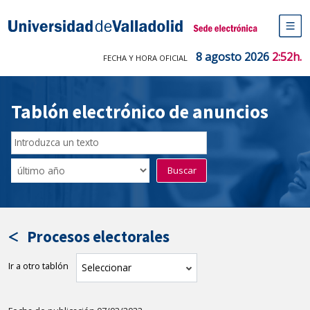
Saltar
al
Sede electrónica Universidad de V
contenido
M
de
8 agosto 2026
2:52h.
FECHA Y HORA OFICIAL
na
pr
Tablón electrónico de anuncios
Buscar
en
Filtro
Buscar
el
por
tablón
fecha
por
de
texto
publicación
Procesos electorales
Ir a otro tablón
tablón
Seleccionar