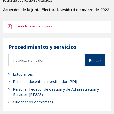
Detalle
Fecha de publicación 07/03/2022
de
Acuerdos de la Junta Electoral, sesión 4 de marzo de 2022
la
publicaci?
Candidaturas definitivas
n:
"Acuerdos
de
Procedimientos y servicios
la
Junta
B
Electoral,
Buscar
u
sesión
s
4
Estudiantes
c
de
a
Personal docente e investigador (PDI)
marzo
r
Personal Técnico, de Gestión y de Administración y
de
p
Servicios (PTGAS)
2022"
r
Ciudadanos y empresas
o
c