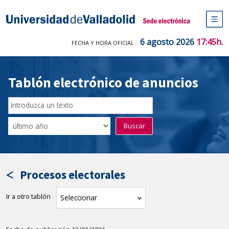
Saltar
al
Sede electrónica Universidad de V
contenido
M
de
6 agosto 2026
17:45h.
FECHA Y HORA OFICIAL
na
pr
Tablón electrónico de anuncios
Buscar
en
Filtro
Buscar
el
por
tablón
fecha
por
de
texto
publicación
Procesos electorales
Ir a otro tablón
tablón
Seleccionar