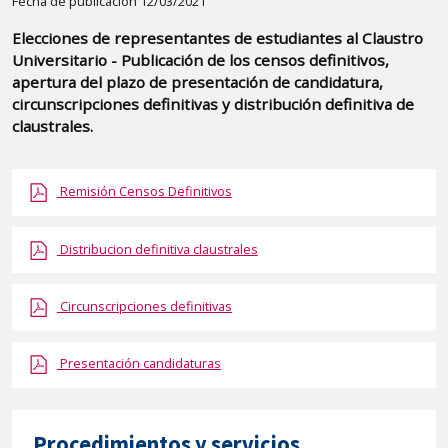
Detalle
Fecha de publicación 12/03/2021
de
Elecciones de representantes de estudiantes al Claustro
la
Universitario - Publicación de los censos definitivos,
publicaci?
apertura del plazo de presentación de candidatura,
n:
circunscripciones definitivas y distribución definitiva de
claustrales.
"Elecciones
de
representantes
Remisión Censos Definitivos
de
estudiantes
Distribucion definitiva claustrales
al
Claustro
Circunscripciones definitivas
Universitario
-
Presentación candidaturas
Publicación
de
los
Procedimientos y servicios
censos