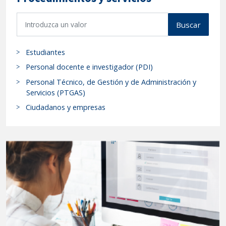
definitivos,
B
apertura
Buscar
u
del
s
plazo
Estudiantes
c
de
a
Personal docente e investigador (PDI)
presentación
r
Personal Técnico, de Gestión y de Administración y
de
p
Servicios (PTGAS)
candidatura,
r
Ciudadanos y empresas
o
circunscripciones
c
definitivas
e
y
d
distribución
i
definitiva
m
de
i
claustrales."
e
n
t