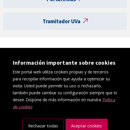
a
R
e
Tramitador UVa
g
i
s
t
r
o
Información importante sobre cookies
e
l
Este portal web utiliza cookies propias y de terceros
e
para recopilar información que ayuda a optimizar su
c
visita. Usted puede permitir su uso o rechazarlo,
t
también puede cambiar su configuración siempre que lo
r
desee. Dispone de más información en nuestra
Política
ó
de cookies
Política de cookies
Aviso Legal
n
Protección de datos
Canal interno de información
i
Accesibilidad
Mapa web
c
Rechazar todas
Aceptar cookies