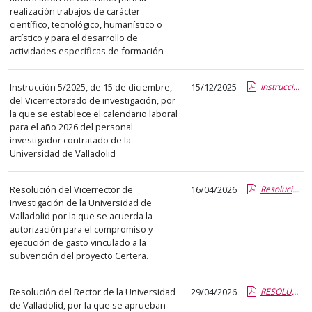
el
realización trabajos de carácter
título
científico, tecnológico, humanístico o
del
artístico y para el desarrollo de
actividades específicas de formación
anuncio,
en
la
Instrucción 5/2025, de 15 de diciembre,
15/12/2025
Instrucción 5-2025 Calendario 2026 vfinal.pdf.pdf
del Vicerrectorado de investigación, por
segunda
la que se establece el calendario laboral
columna
para el año 2026 del personal
la
investigador contratado de la
Universidad de Valladolid
fecha
de
publicación,
Resolución del Vicerrector de
16/04/2026
Resolución autorización ejecución CERTERA -N CJE-.pdf.pdf
Investigación de la Universidad de
en
Valladolid por la que se acuerda la
la
autorización para el compromiso y
última
ejecución de gasto vinculado a la
columna
subvención del proyecto Certera.
el
enlace
Resolución del Rector de la Universidad
29/04/2026
RESOLUCIÓN + ANEXO I.pdf.pdf
que
de Valladolid, por la que se aprueban