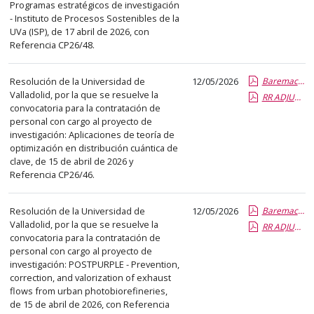
Programas estratégicos de investigación
- Instituto de Procesos Sostenibles de la
UVa (ISP), de 17 abril de 2026, con
Referencia CP26/48.
Resolución de la Universidad de
12/05/2026
Baremacion y propuesta COMISION SELECCION CP26-46.report.pdf.pdf
Valladolid, por la que se resuelve la
RR ADJUDICACIÓN CP26-46.pdf.pdf
convocatoria para la contratación de
personal con cargo al proyecto de
investigación: Aplicaciones de teoría de
optimización en distribución cuántica de
clave, de 15 de abril de 2026 y
Referencia CP26/46.
Resolución de la Universidad de
12/05/2026
Baremacion y propuesta COMISION SELECCION CP26-47.doc.report.pdf.pdf
Valladolid, por la que se resuelve la
RR ADJUDICACIÓN CP26-47.pdf.pdf
convocatoria para la contratación de
personal con cargo al proyecto de
investigación: POSTPURPLE - Prevention,
correction, and valorization of exhaust
flows from urban photobiorefineries,
de 15 de abril de 2026, con Referencia