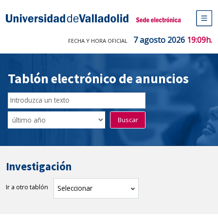
Saltar
al
Sede electrónica Universidad de V
contenido
M
de
7 agosto 2026
19:09h.
FECHA Y HORA OFICIAL
na
pr
Tablón electrónico de anuncios
Buscador
del
Filtro
Buscar
Tablón
de
tablones
Investigación
Ir a otro tablón
tablón
Seleccionar