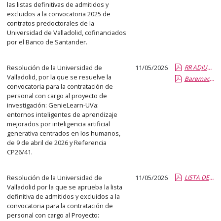
las listas definitivas de admitidos y
abre
excluidos a la convocatoria 2025 de
un
contratos predoctorales de la
PDF
Universidad de Valladolid, cofinanciados
con
por el Banco de Santander.
el
detalle
Resolución de la Universidad de
11/05/2026
RR ADJUDICACIÓN CP26-41.pdf.pdf
Valladolid, por la que se resuelve la
del
Baremacio-n y propuesta COMISIO-N SELECCION CP26-41.report.pdf.pdf
convocatoria para la contratación de
anuncio
personal con cargo al proyecto de
completo.
investigación: GenieLearn-UVa:
entornos inteligentes de aprendizaje
mejorados por inteligencia artificial
generativa centrados en los humanos,
de 9 de abril de 2026 y Referencia
CP26/41.
Resolución de la Universidad de
11/05/2026
LISTA DEFINITIVA ADMITIDOS Y EXCLUIDOS CP26-48.pdf.pdf
Valladolid por la que se aprueba la lista
definitiva de admitidos y excluidos a la
convocatoria para la contratación de
personal con cargo al Proyecto: