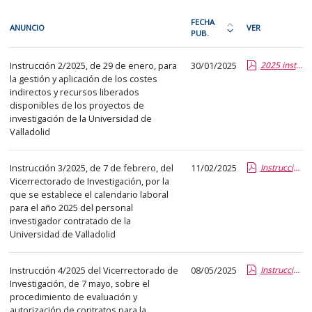
En
FECHA
ANUNCIO
VER
cada
PUB.
Ordena
fila
la
Investigación
de
Instrucción 2/2025, de 29 de enero, para
30/01/2025
2025 instruccion ci y rld.pdf
tabla
la gestión y aplicación de los costes
la
por
indirectos y recursos liberados
siguiente
fecha
disponibles de los proyectos de
tabla
de
investigación de la Universidad de
encontrará
Valladolid
publicación:
los
más
anuncios
Instrucción 3/2025, de 7 de febrero, del
11/02/2025
reciente
Instrucción 3/2025, de 7 de febrero. Viccerectorado de Investigación(calendario laboral).pdf
Vicerrectorado de Investigación, por la
del
o
que se establece el calendario laboral
tablón
antigua
para el año 2025 del personal
seleccionado
investigador contratado de la
previamente.
Universidad de Valladolid
En
la
Instrucción 4/2025 del Vicerrectorado de
08/05/2025
Instruccion 4_2025 Art60 definitiva.pdf.pdf
primera
Investigación, de 7 mayo, sobre el
procedimiento de evaluación y
columna
autorización de contratos para la