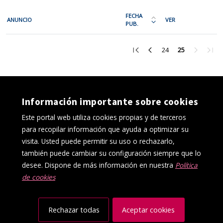
En
FECHA
ANUNCIO
VER
cada
PUB.
Ordena
fila
la
Investigación
de
tabla
Ir
Ir
Ir
Ir
Ir
24
25
la
a
a
a
a
a
por
la
la
la
la
la
siguiente
fecha
primera
página
página
página
últi
tabla
de
página
anterior
24
siguient
pági
encontrará
publicación:
Información importante sobre cookies
los
más
Este portal web utiliza cookies propias y de terceros
anuncios
reciente
para recopilar información que ayuda a optimizar su
del
o
visita. Usted puede permitir su uso o rechazarlo,
tablón
antigua
también puede cambiar su configuración siempre que lo
seleccionado
desee. Dispone de más información en nuestra
Política
previamente.
de cookies
En
Política de cookies
Aviso Legal
la
Protección de datos
Canal interno de información
primera
Accesibilidad
Mapa web
Rechazar todas
Aceptar cookies
columna