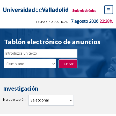
Saltar
al
Sede electrónica Universidad de V
contenido
M
de
7 agosto 2026
22:28h.
FECHA Y HORA OFICIAL
na
pr
Tablón electrónico de anuncios
Buscador
del
Filtro
Buscar
Tablón
de
tablones
Investigación
Ir a otro tablón
tablón
Seleccionar