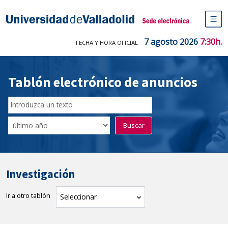
Saltar
al
Sede electrónica Universidad de V
contenido
M
de
7 agosto 2026
7:30h.
FECHA Y HORA OFICIAL
na
pr
Tablón electrónico de anuncios
Buscador
del
Filtro
Buscar
Tablón
de
tablones
Investigación
Ir a otro tablón
tablón
Seleccionar