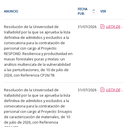
En
FECHA
ANUNCIO
VER
cada
PUB.
Ordena
fila
la
Investigación
de
Resolución de la Universidad de
31/07/2026
LISTA DEFINITIVA ADMITIDOS Y EXCLUIDOS CP26-78.pdf.pdf
tabla
Valladolid por la que se aprueba la lista
la
por
definitiva de admitidos y excluidos a la
siguiente
fecha
convocatoria para la contratación de
tabla
de
personal con cargo al Proyecto:
encontrará
RESPOND: Resiliencia y productividad en
publicación:
masas forestales puras y mixtas: un
los
más
análisis multiescala de la vulnerabilidad
anuncios
reciente
a las perturbaciones, de 10 de julio de
del
2026, con Referencia CP26/78.
o
tablón
antigua
seleccionado
Resolución de la Universidad de
31/07/2026
LISTA DEFINITIVA ADMITIDOS Y EXCLUIDOS CP26-77.pdf.pdf
previamente.
Valladolid por la que se aprueba la lista
definitiva de admitidos y excluidos a la
En
convocatoria para la contratación de
la
personal con cargo al Proyecto: Ensayos
primera
de caracterización de materiales, de 10
columna
de julio de 2026, con Referencia