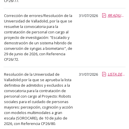
CP26/77.
el
título
del
Corrección de errores/Resolución de la
31/07/2026
RR ADJUDICACIÓN CP26-72.pdf.pdf
Universidad de Valladolid, por la que se
anuncio,
resuelve la convocatoria para la
en
contratación de personal con cargo al
la
proyecto de investigación: "Escalado y
segunda
demostración de un sistema hibrido de
conversión de syngas a biometano", de
columna
29 de junio de 2026, con Referencia
la
CP26/72.
fecha
de
Resolución de la Universidad de
31/07/2026
LISTA DEFINITIVA ADMITIDOS Y EXCLUIDOS CP26-80.pdf.pdf
publicación,
Valladolid por la que se aprueba la lista
en
definitiva de admitidos y excluidos a la
convocatoria para la contratación de
la
personal con cargo al Proyecto: Robots
última
sociales para el cuidado de personas
columna
mayores: percepción, cognición y acción
el
con modelos multimodales a gran
escala (SOROCARE), de 10 de julio de
enlace
2026, con Referencia CP26/80.
que