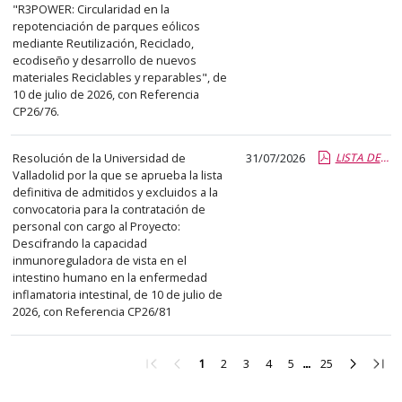
"R3POWER: Circularidad en la
repotenciación de parques eólicos
mediante Reutilización, Reciclado,
ecodiseño y desarrollo de nuevos
materiales Reciclables y reparables", de
10 de julio de 2026, con Referencia
CP26/76.
Resolución de la Universidad de
31/07/2026
LISTA DEFINITIVA ADMITIDOS Y EXCLUIDOS CP 26-81.pdf.pdf
Valladolid por la que se aprueba la lista
definitiva de admitidos y excluidos a la
convocatoria para la contratación de
personal con cargo al Proyecto:
Descifrando la capacidad
inmunoreguladora de vista en el
intestino humano en la enfermedad
inflamatoria intestinal, de 10 de julio de
2026, con Referencia CP26/81
Ir
Ir
Ir
Ir
Ir
Ir
Ir
Ir
Ir
1
2
3
4
5
25
a
a
a
a
a
a
a
a
a
la
la
la
la
la
la
la
la
la