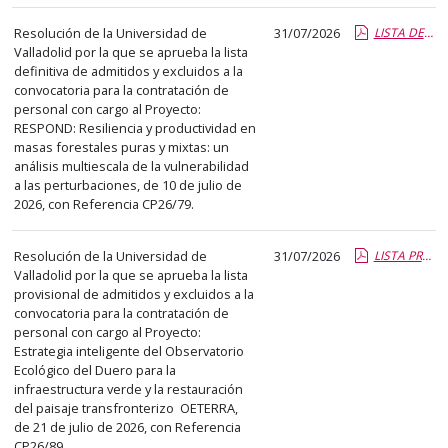
abre
Resolución de la Universidad de
31/07/2026
LISTA DEFINITIVA ADMITIDOS Y EXCLUIDOS CP26-79.pdf.pdf
un
Valladolid por la que se aprueba la lista
PDF
definitiva de admitidos y excluidos a la
con
convocatoria para la contratación de
el
personal con cargo al Proyecto:
RESPOND: Resiliencia y productividad en
detalle
masas forestales puras y mixtas: un
del
análisis multiescala de la vulnerabilidad
anuncio
a las perturbaciones, de 10 de julio de
2026, con Referencia CP26/79.
completo.
Resolución de la Universidad de
31/07/2026
LISTA PROVISIONAL ADMT Y EXCL CP26-89.pdf.pdf
Valladolid por la que se aprueba la lista
provisional de admitidos y excluidos a la
convocatoria para la contratación de
personal con cargo al Proyecto:
Estrategia inteligente del Observatorio
Ecológico del Duero para la
infraestructura verde y la restauración
del paisaje transfronterizo  OETERRA,
de 21 de julio de 2026, con Referencia
CP26/89.