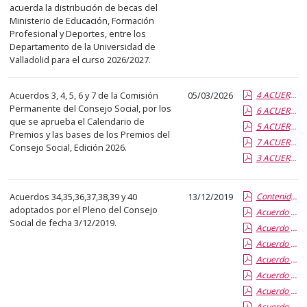
el
acuerda la distribución de becas del
título
Ministerio de Educación, Formación
Profesional y Deportes, entre los
del
Departamento de la Universidad de
anuncio,
Valladolid para el curso 2026/2027.
en
la
Acuerdos 3, 4, 5, 6 y 7 de la Comisión
05/03/2026
4 ACUERDO CP CS 4.26 Bases Premio CS trayectoria universitaria 2026.pdf.pdf
segunda
Permanente del Consejo Social, por los
6 ACUERDO CP CS 6.26 Bases Premios Innovación Educativa CS 2026.pdf.pdf
columna
que se aprueba el Calendario de
5 ACUERDO CP CS 2026 Bases Premio Investigación CS 2026.pdf.pdf
Premios y las bases de los Premios del
la
7 ACUERDO CP CS 7.26 Bases Premio Innovación gestión PTGAS CS 2026.pdf.pdf
Consejo Social, Edición 2026.
fecha
3 ACUERDO CP CS 3.26 Calendario Premios CS 2026.pdf.pdf
de
publicación,
Acuerdos 34,35,36,37,38,39 y 40
13/12/2019
Contenido de la Publicación
en
adoptados por el Pleno del Consejo
Acuerdo 38-19 Aprobación Adhesión UVA a DOCOMOMO
la
Social de fecha 3/12/2019.
Acuerdo 37.19 Aprobación Adhesión UVA a la Asociación CRUSOE
última
Acuerdo 40-19 Modificacion RPTs PAS Funcionarios y Laboral
columna
Acuerdo 39-19 Aprobación Cuentas Anuales FUNGE 2018
el
Acuerdo 35-19 Nombramiento Vicepresidentes del C.S
enlace
Acuerdo 34-19 Cese de la Vicepresidenta del C.S.
que
Acuerdo 36-19 Aprobación Bases Becas Colaboración del C.S