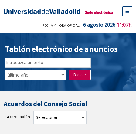
Saltar
al
Sede electrónica Universidad de V
contenido
M
de
6 agosto 2026
11:07h.
FECHA Y HORA OFICIAL
na
pr
Tablón electrónico de anuncios
Buscador
del
Filtro
Buscar
Tablón
de
tablones
Acuerdos del Consejo Social
Ir a otro tablón
tablón
Seleccionar