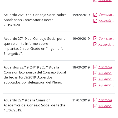
abre
un
Acuerdo 26/19 del Consejo Social sobre
19/09/2019
Contenido de la Publicación
PDF
Aprobación Convocatoria Becas
Acuerdo 26-19 Convocatoria Becas C.S. 2019-20
con
2019/2020.
el
detalle
Acuerdo 27/19 del Consejo Social por el
19/09/2019
Contenido de la Publicación
del
que se emite Informe sobre
Acuerdo 27-19 Informe implantación nuevo Grado
anuncio
implantación del Grado en "Ingeniería
Energética".
completo.
Acuerdos 23/19, 24/19 y 25/18 de la
18/09/2019
Contenido de la Publicación
Comisión Económica del Consejo Social
Acuerdo 24-19 Aprobación Tasas Título Nueva Implantación
de fecha 16/09/2019. Acuerdos
Acuerdo 25-19 Aprobación Tasas Título Propio Renovación
adoptados por delegación del Pleno.
Acuerdo 23-19 Complementos Retributivos PDI
Acuerdo 22/19 de la Comisión
11/07/2019
Contenido de la Publicación
Académica del Consejo Social de fecha
Acuerdo 22-19 Implantación Grado Optica y Optometría
10/07/2019.