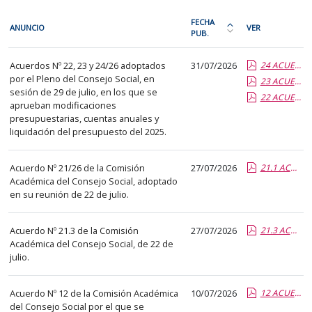
En
FECHA
ANUNCIO
VER
cada
PUB.
Ordena
fila
la
Acuerdos
de
Acuerdos Nº 22, 23 y 24/26 adoptados
31/07/2026
24 ACUERDO PL CS 24 2026 Modif Presup 1A 2A y 3A 2026.compl.report.pdf.pdf
tabla
del
por el Pleno del Consejo Social, en
la
23 ACUERDO PL CS 23 2026 Cuentas Anuales y Liquidacion 2025.compl.report.pdf.pdf
por
Consejo
sesión de 29 de julio, en los que se
22 ACUERDO PL CS 22 2026 Modif Presup Expediente 28A 2025.compl.report.pdf.pdf
siguiente
fecha
Social
aprueban modificaciones
tabla
de
presupuestarias, cuentas anuales y
encontrará
liquidación del presupuesto del 2025.
publicación:
los
más
anuncios
Acuerdo Nº 21/26 de la Comisión
27/07/2026
reciente
21.1 ACUERDO CA 21 26 Infor Favorable.Grados.report.pdf.pdf
Académica del Consejo Social, adoptado
del
o
en su reunión de 22 de julio.
tablón
antigua
seleccionado
Acuerdo Nº 21.3 de la Comisión
27/07/2026
21.3 ACUERDO CA 21 26 1Master.report.pdf.pdf
previamente.
Académica del Consejo Social, de 22 de
En
julio.
la
primera
Acuerdo Nº 12 de la Comisión Académica
10/07/2026
12 ACUERDO CA 12 26 Prop Distr Becas MEFPD 2026-2027.anexo.pdf.pdf
columna
del Consejo Social por el que se