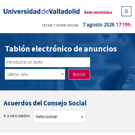
Saltar
al
Sede electrónica Universidad de V
contenido
M
de
7 agosto 2026
17:19h.
FECHA Y HORA OFICIAL
na
pr
Tablón electrónico de anuncios
Buscador
del
Filtro
Buscar
Tablón
de
tablones
Acuerdos del Consejo Social
Ir a otro tablón
tablón
Seleccionar