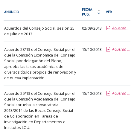
En
FECHA
ANUNCIO
VER
cada
PUB.
Ordena
fila
la
Acuerdos
de
Acuerdos del Consejo Social, sesión 25
02/09/2013
Acuerdos 25 de julio 2013
tabla
del
de julio de 2013
la
por
Consejo
siguiente
fecha
Social
tabla
Acuerdo 28/13 del Consejo Social por el
15/10/2013
Acuerdo 28-13 Aprobación Tasas Académicas de Títulos Propios de Renovación y Nueva Implantación.pdf
de
que la Comisión Económica del Consejo
encontrará
publicación:
Social, por delegación del Pleno,
los
más
aprueba las tasas académicas de
anuncios
diversos títulos propios de renovación y
reciente
de nueva implantación.
del
o
tablón
antigua
seleccionado
Acuerdo 29/13 del Consejo Social por el
15/10/2013
Acuerdo 29-13 Aprobación Convocatoria 2013-2014 de 35 Becas CS de Colaboración.pdf
que la Comisión Académica del Consejo
previamente.
Social aprueba la convocatoria
En
2013/2014 de las Becas Consejo Social
la
de Colaboración en Tareas de
primera
Investigación en Departamentos e
Institutos LOU.
columna