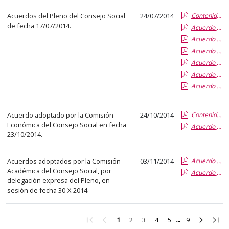
abre
Acuerdos del Pleno del Consejo Social
24/07/2014
Contenido de la Publicación
un
de fecha 17/07/2014.
Acuerdo 27-14 aprobación Memoria Actividades C.S. 2013
PDF
Acuerdo 26-14 aprobación Complementos Retributivos P.D.I
con
Acuerdo 25-14 aprobación Expedientes Ejercicio 2014
el
Acuerdo 24-14 aprobación Liquidación P.UVA y FUNGE 2013
detalle
Acuerdo 23-14 aprobación Expediente Ejercicio 2013
del
Acuerdo 22-14 informe Rector de Expedientes Ejercicio 2013
anuncio
completo.
Acuerdo adoptado por la Comisión
24/10/2014
Contenido de la Publicación
Económica del Consejo Social en fecha
Acuerdo 35-14 Aprobación Tasas Títulos Propios
23/10/2014.-
Acuerdos adoptados por la Comisión
03/11/2014
Acuerdo 37-14 Distribución Provis. Becas C.S. 2014-15
Académica del Consejo Social, por
Acuerdo 36-14 Distribución Definitiva Becas Ministerio
delegación expresa del Pleno, en
sesión de fecha 30-X-2014.
Ir
Ir
Ir
Ir
Ir
Ir
Ir
Ir
Ir
1
2
3
4
5
9
a
a
a
a
a
a
a
a
a