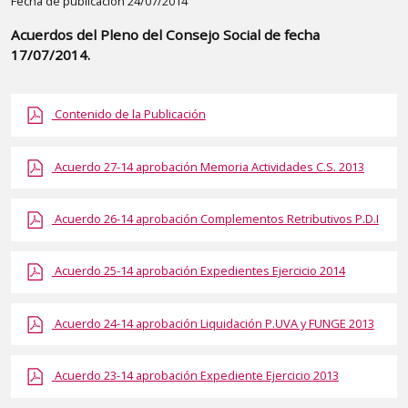
Detalle
Fecha de publicación 24/07/2014
de
Acuerdos del Pleno del Consejo Social de fecha
la
17/07/2014.
publicaci?
n:
Contenido de la Publicación
"Acuerdos
del
Pleno
Acuerdo 27-14 aprobación Memoria Actividades C.S. 2013
del
Consejo
Acuerdo 26-14 aprobación Complementos Retributivos P.D.I
Social
de
Acuerdo 25-14 aprobación Expedientes Ejercicio 2014
fecha
17/07/2014."
Acuerdo 24-14 aprobación Liquidación P.UVA y FUNGE 2013
Acuerdo 23-14 aprobación Expediente Ejercicio 2013