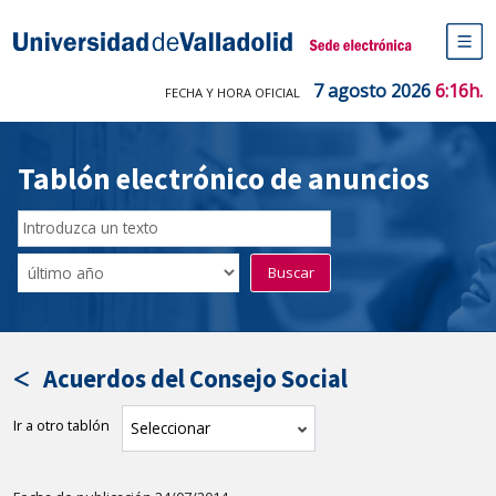
Saltar
al
Sede electrónica Universidad de V
contenido
M
de
7 agosto 2026
6:16h.
FECHA Y HORA OFICIAL
na
pr
Tablón electrónico de anuncios
Buscar
en
Filtro
Buscar
el
por
tablón
fecha
por
de
texto
publicación
Acuerdos del Consejo Social
Ir a otro tablón
tablón
Seleccionar