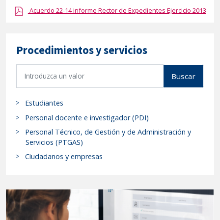
Acuerdo 22-14 informe Rector de Expedientes Ejercicio 2013
Procedimientos y servicios
B
Buscar
u
s
Estudiantes
c
a
Personal docente e investigador (PDI)
r
Personal Técnico, de Gestión y de Administración y
p
Servicios (PTGAS)
r
Ciudadanos y empresas
o
c
e
d
i