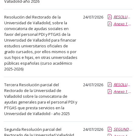
Valladolid-año 2026
columna
el
título
Resolución del Rectorado de la
24/07/2026
RESOLUCIÓN AYUDAS ESTUDIOS otras universidades 25-26.pdf.pdf
Universidad de Valladolid, sobre la
del
Anexo 1 Ayudas Concedidas para Estudios Otras Universidades 2025-2026.pdf.pdf
convocatoria de ayudas sociales en
anuncio,
favor del personal PDI y PTGAS de la
en
Universidad de Valladolid para financiar
la
estudios universitarios oficiales de
grado cursados, por ellos mismos o por
segunda
sus hijos e hijas, en otras universidades
columna
públicas españolas (curso académico
la
2025-2026)
fecha
de
Tercera Resolución parcial del
24/07/2026
RESOLUCIÓN PARCIAL AYUDAS GENERALES 2025.pdf.pdf
publicación,
Rectorado de la Universidad de
Anexo 1 Ayudas generales concedidas julio 2026.pdf.pdf
Valladolid sobre la convocatoria de
en
ayudas generales para el personal PDI y
la
PTGAS que presta servicios en la
última
Universidad de Valladolid - año 2025
columna
el
Segunda Resolución parcial del
24/07/2026
SEGUNDA RESOLUCIÓN PARCIAL AYUDAS ESTUDIOS 2025-2026.pdf.pdf
enlace
Rectorado de la Universidad Valladolid