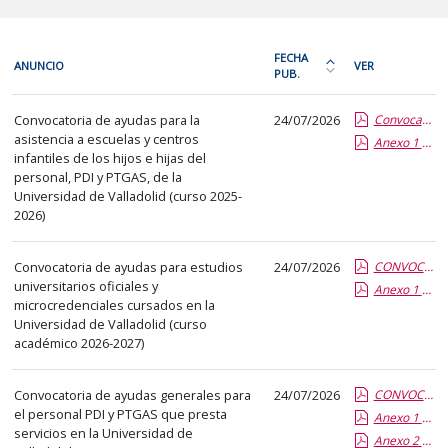
En
FECHA
ANUNCIO
VER
cada
PUB.
Ordena
fila
la
Resoluciones
de
Convocatoria de ayudas para la
24/07/2026
Convocatoria Ayudas Escuelas Infantiles curso 2025-2026.pdf.pdf
tabla
e
asistencia a escuelas y centros
la
Anexo 1 Solicitud Escuelas Infantiles.pdf.pdf
por
instrucciones
infantiles de los hijos e hijas del
siguiente
fecha
de
personal, PDI y PTGAS, de la
tabla
de
Universidad de Valladolid (curso 2025-
órganos
encontrará
2026)
publicación:
unipersonales
los
más
anuncios
Convocatoria de ayudas para estudios
24/07/2026
reciente
CONVOCATORIA DE AYUDAS ESTUDIOS EN LA UVA 2026-2027.pdf.pdf
universitarios oficiales y
del
Anexo 1 Solicitud Ayuda Estudios UVa.pdf.pdf
o
microcredenciales cursados en la
tablón
antigua
Universidad de Valladolid (curso
seleccionado
académico 2026-2027)
previamente.
En
Convocatoria de ayudas generales para
24/07/2026
CONVOCATORIA Ayudas Generales 2026.pdf.pdf
la
el personal PDI y PTGAS que presta
Anexo 1 Solicitud Ayudas Generales.pdf.pdf
primera
servicios en la Universidad de
Anexo 2 Gastos Dentales.pdf.pdf