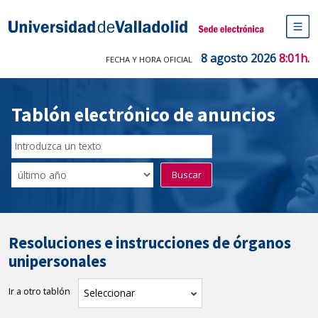
Saltar
al
Sede electrónica Universidad de V
contenido
M
de
8 agosto 2026
8:01h.
FECHA Y HORA OFICIAL
na
pr
Tablón electrónico de anuncios
Buscador
del
Filtro
Buscar
Tablón
de
tablones
Resoluciones e instrucciones de órganos
unipersonales
Ir a otro tablón
tablón
Seleccionar