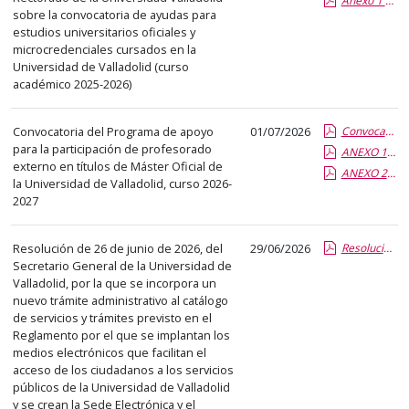
Anexo 1 Ayudas estudios UVa 2025-2026 concedidas.pdf.pdf
que
sobre la convocatoria de ayudas para
estudios universitarios oficiales y
abre
microcredenciales cursados en la
un
Universidad de Valladolid (curso
PDF
académico 2025-2026)
con
el
Convocatoria del Programa de apoyo
01/07/2026
Convocatoria 26-27 Programa apoyo máster.pdf.pdf
detalle
para la participación de profesorado
ANEXO 1 convocatoria 2026-2027.pdf.pdf
externo en títulos de Máster Oficial de
del
ANEXO 2 Memoria económica 2026-2027.pdf.pdf
la Universidad de Valladolid, curso 2026-
anuncio
2027
completo.
Resolución de 26 de junio de 2026, del
29/06/2026
Resolución certificado encuesta docente.pdf.pdf
Secretario General de la Universidad de
Valladolid, por la que se incorpora un
nuevo trámite administrativo al catálogo
de servicios y trámites previsto en el
Reglamento por el que se implantan los
medios electrónicos que facilitan el
acceso de los ciudadanos a los servicios
públicos de la Universidad de Valladolid
y se crean la Sede Electrónica y el