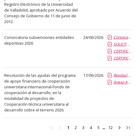
Registro Electrónico de la Universidad
de Valladolid, aprobado por Acuerdo del
Consejo de Gobierno de 11 de junio de
2012.
Convocatoria subvenciones entidades
24/06/2026
Convocatoria Subvenciones a Entidades Deportivas 2026.pdf.pdf
deportivas 2026
SOLICITUD SUBVENCION.pdf.pdf
CERTIFICADO FEDERATIVO EQUIPOS.pdf.pdf
CERTIFICADO FEDERATIVO JUGADORES UVA.pdf.pdf
Resolución de las ayudas del programa
17/06/2026
Resolucion cooperacion tecnica ONGD 2026.report.pdf.pdf
de apoyo financiero de cooperación
Anexo Aceptacion_ONGD 2026.pdf.pdf
universitaria internacional-Fondo de
cooperación al desarrollo, en la
modalidad de proyectos de
Cooperación técnica universitaria al
desarrollo sobre el terreno 2026.
Ir
Ir
Ir
Ir
Ir
Ir
Ir
Ir
Ir
1
2
3
4
5
12
a
a
a
a
a
a
a
a
a