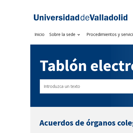
Saltar
al
Sede electrónica U
contenido
Inicio
Sobre la sede
Procedimientos y servic
Tablón elect
Buscador
Filtro
del
de
Tablón
tablones
Acuerdos de órganos col