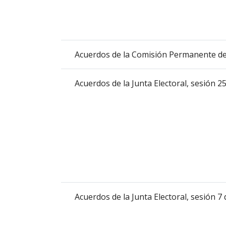
columna
el
título
del
Acuerdos de la Comisión Permanente de
anuncio,
en
la
Acuerdos de la Junta Electoral, sesión 
segunda
columna
la
fecha
de
publicación,
en
la
última
Acuerdos de la Junta Electoral, sesión 7 
columna
el
enlace