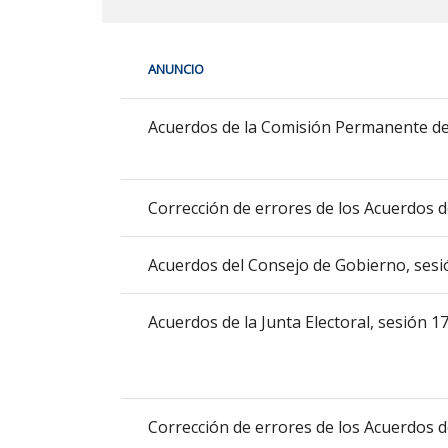
En
ANUNCIO
cada
fila
Acuerdos
de
Acuerdos de la Comisión Permanente de
de
la
órganos
siguiente
colegiados
tabla
Corrección de errores de los Acuerdos d
encontrará
los
Acuerdos del Consejo de Gobierno, sesi
anuncios
del
tablón
Acuerdos de la Junta Electoral, sesión 
seleccionado
previamente.
En
la
Corrección de errores de los Acuerdos d
primera