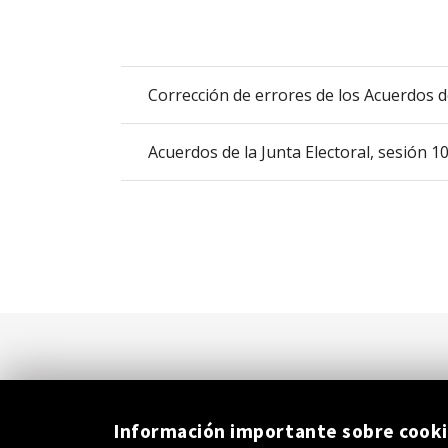
que
abre
un
PDF
Corrección de errores de los Acuerdos de
con
el
Acuerdos de la Junta Electoral, sesión 10
detalle
del
anuncio
completo.
Información importante sobre cook