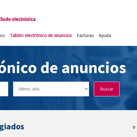
niversidad de Valladolid
ios
Tablón electrónico de anuncios
Facturas
Ayuda
rónico de anuncios
Buscar
egiados
Ir