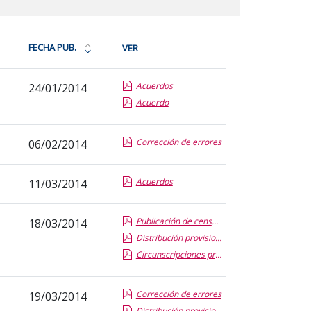
FECHA PUB.
VER
Ordena
la
Acuerdos
24/01/2014
tabla
Acuerdo
por
fecha
de
Corrección de errores
06/02/2014
publicación:
más
Acuerdos
11/03/2014
reciente
o
antigua
Publicación de censos y plazo de reclamación
18/03/2014
Distribución provisional de claustrales
Circunscripciones provisionales
Corrección de errores
19/03/2014
Distribución provisional de claustrales