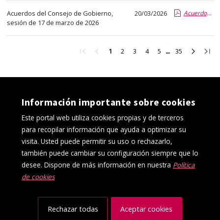
abre
Acuerdos del Consejo de Gobierno,
20/03/2026
Acuerdos CG 17 03 2026.pdf.pdf
un
sesión de 17 de marzo de 2026
PDF
con
Ir
Ir
Ir
Ir
Ir
Ir
Ir
Ir
Ir
1
2
3
4
5
35
el
a
a
a
a
a
a
a
a
a
detalle
la
la
la
la
la
la
la
la
la
del
primera
página
página
página
página
página
página
página
últi
página
anterior
2
3
4
5
35
siguient
pági
anuncio
completo.
Información importante sobre cookies
Este portal web utiliza cookies propias y de terceros
para recopilar información que ayuda a optimizar su
visita. Usted puede permitir su uso o rechazarlo,
también puede cambiar su configuración siempre que lo
desee. Dispone de más información en nuestra
Política
de cookies
Política de cookies
Aviso Legal
Protección de datos
Canal interno de información
Accesibilidad
Mapa web
Rechazar todas
Aceptar cookies