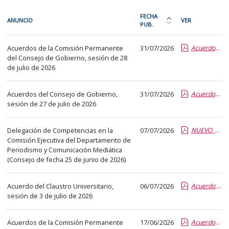
En
FECHA
ANUNCIO
VER
cada
PUB.
Ordena
fila
la
Acuerdos
de
Acuerdos de la Comisión Permanente
31/07/2026
Acuerdos CP 28 07 2026.pdf.pdf
tabla
de
del Consejo de Gobierno, sesión de 28
la
por
órganos
de julio de 2026
siguiente
fecha
colegiados
tabla
de
Acuerdos del Consejo de Gobierno,
31/07/2026
Acuerdos CG 27 07 2026.pdf.pdf
encontrará
publicación:
sesión de 27 de julio de 2026
los
más
anuncios
reciente
Delegación de Competencias en la
07/07/2026
NUEVO_Competencias delegadas de la Comision Ejecutiva.report.pdf.pdf
del
o
Comisión Ejecutiva del Departamento de
tablón
antigua
Periodismo y Comunicación Mediática
seleccionado
(Consejo de fecha 25 de junio de 2026)
previamente.
En
Acuerdo del Claustro Universitario,
06/07/2026
Acuerdo del Claustro 03 07 2026.pdf.pdf
la
sesión de 3 de julio de 2026
primera
columna
Acuerdos de la Comisión Permanente
17/06/2026
Acuerdos CP 11 06 2026.pdf.pdf