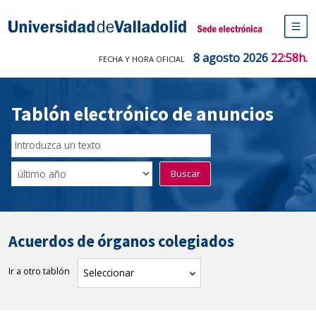
Saltar
al
Sede electrónica Universidad de V
contenido
M
de
8 agosto 2026
22:58h.
FECHA Y HORA OFICIAL
na
pr
Tablón electrónico de anuncios
Buscador
del
Filtro
Buscar
Tablón
de
tablones
Acuerdos de órganos colegiados
Ir a otro tablón
tablón
Seleccionar