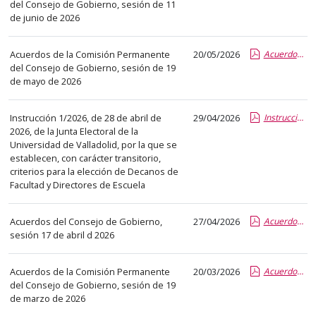
el
del Consejo de Gobierno, sesión de 11
de junio de 2026
título
del
anuncio,
Acuerdos de la Comisión Permanente
20/05/2026
Acuerdos CP 19 05 2026.pdf.pdf
del Consejo de Gobierno, sesión de 19
en
de mayo de 2026
la
segunda
Instrucción 1/2026, de 28 de abril de
29/04/2026
Instrucción_JE_elección Decanos y Directores 2026.pdf.pdf
columna
2026, de la Junta Electoral de la
la
Universidad de Valladolid, por la que se
fecha
establecen, con carácter transitorio,
criterios para la elección de Decanos de
de
Facultad y Directores de Escuela
publicación,
en
Acuerdos del Consejo de Gobierno,
27/04/2026
Acuerdos CG 17 04 2026.pdf.pdf
la
sesión 17 de abril d 2026
última
columna
Acuerdos de la Comisión Permanente
20/03/2026
Acuerdos CP 19 03 2026.pdf.pdf
el
del Consejo de Gobierno, sesión de 19
enlace
de marzo de 2026
que