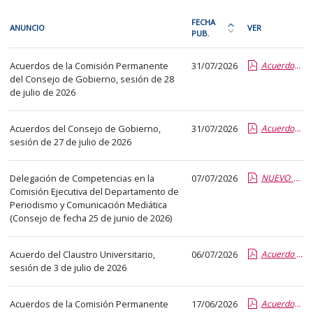
En
FECHA
ANUNCIO
VER
cada
PUB.
Ordena
fila
la
Acuerdos
de
Acuerdos de la Comisión Permanente
31/07/2026
Acuerdos CP 28 07 2026.pdf.pdf
tabla
de
del Consejo de Gobierno, sesión de 28
la
por
órganos
de julio de 2026
siguiente
fecha
colegiados
tabla
de
Acuerdos del Consejo de Gobierno,
31/07/2026
Acuerdos CG 27 07 2026.pdf.pdf
encontrará
publicación:
sesión de 27 de julio de 2026
los
más
anuncios
reciente
Delegación de Competencias en la
07/07/2026
NUEVO_Competencias delegadas de la Comision Ejecutiva.report.pdf.pdf
del
o
Comisión Ejecutiva del Departamento de
tablón
antigua
Periodismo y Comunicación Mediática
seleccionado
(Consejo de fecha 25 de junio de 2026)
previamente.
En
Acuerdo del Claustro Universitario,
06/07/2026
Acuerdo del Claustro 03 07 2026.pdf.pdf
la
sesión de 3 de julio de 2026
primera
columna
Acuerdos de la Comisión Permanente
17/06/2026
Acuerdos CP 11 06 2026.pdf.pdf