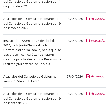
el
del Consejo de Gobierno, sesión de 11
de junio de 2026
título
del
anuncio,
Acuerdos de la Comisión Permanente
20/05/2026
Acuerdos CP 19 05 2026.pdf.pdf
del Consejo de Gobierno, sesión de 19
en
de mayo de 2026
la
segunda
Instrucción 1/2026, de 28 de abril de
29/04/2026
Instrucción_JE_elección Decanos y Directores 2026.pdf.pdf
columna
2026, de la Junta Electoral de la
la
Universidad de Valladolid, por la que se
fecha
establecen, con carácter transitorio,
criterios para la elección de Decanos de
de
Facultad y Directores de Escuela
publicación,
en
Acuerdos del Consejo de Gobierno,
27/04/2026
Acuerdos CG 17 04 2026.pdf.pdf
la
sesión 17 de abril d 2026
última
columna
Acuerdos de la Comisión Permanente
20/03/2026
Acuerdos CP 19 03 2026.pdf.pdf
el
del Consejo de Gobierno, sesión de 19
enlace
de marzo de 2026
que