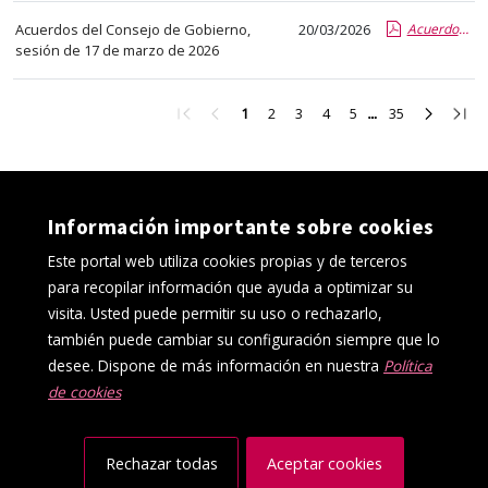
abre
Acuerdos del Consejo de Gobierno,
20/03/2026
Acuerdos CG 17 03 2026.pdf.pdf
un
sesión de 17 de marzo de 2026
PDF
con
Ir
Ir
Ir
Ir
Ir
Ir
Ir
Ir
Ir
1
2
3
4
5
35
el
a
a
a
a
a
a
a
a
a
detalle
la
la
la
la
la
la
la
la
la
del
primera
página
página
página
página
página
página
página
últi
página
anterior
2
3
4
5
35
siguient
pági
anuncio
completo.
Información importante sobre cookies
Este portal web utiliza cookies propias y de terceros
para recopilar información que ayuda a optimizar su
visita. Usted puede permitir su uso o rechazarlo,
también puede cambiar su configuración siempre que lo
desee. Dispone de más información en nuestra
Política
de cookies
Política de cookies
Aviso Legal
Protección de datos
Canal interno de información
Accesibilidad
Mapa web
Rechazar todas
Aceptar cookies