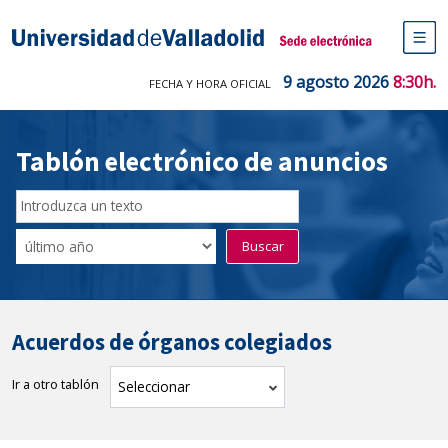
Saltar
al
Sede electrónica Universidad de V
contenido
M
de
9 agosto 2026
8:30h.
FECHA Y HORA OFICIAL
na
pr
Tablón electrónico de anuncios
Buscador
del
Filtro
Buscar
Tablón
de
tablones
Acuerdos de órganos colegiados
Ir a otro tablón
tablón
Seleccionar