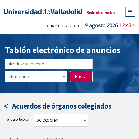
Saltar
al
Sede electrónica Universidad de V
contenido
M
de
9 agosto 2026
12:43h.
FECHA Y HORA OFICIAL
na
pr
Tablón electrónico de anuncios
Buscar
en
Filtro
Buscar
el
por
tablón
fecha
por
de
texto
publicación
Acuerdos de órganos colegiados
Ir a otro tablón
tablón
Seleccionar