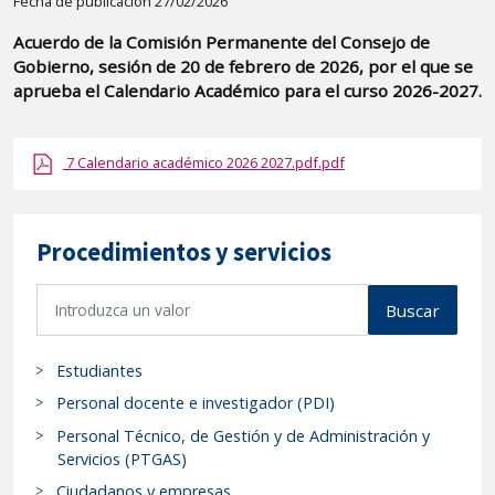
Detalle
Fecha de publicación 27/02/2026
de
Acuerdo de la Comisión Permanente del Consejo de
la
Gobierno, sesión de 20 de febrero de 2026, por el que se
publicaci?
aprueba el Calendario Académico para el curso 2026-2027.
n:
"Acuerdo
7 Calendario académico 2026 2027.pdf.pdf
de
la
Comisión
Procedimientos y servicios
Permanente
del
B
Buscar
Consejo
u
de
s
Estudiantes
Gobierno,
c
a
sesión
Personal docente e investigador (PDI)
r
de
Personal Técnico, de Gestión y de Administración y
p
Servicios (PTGAS)
20
r
de
Ciudadanos y empresas