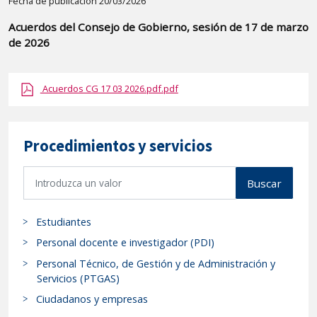
Detalle
Fecha de publicación 20/03/2026
de
Acuerdos del Consejo de Gobierno, sesión de 17 de marzo
la
de 2026
publicaci?
n:
Acuerdos CG 17 03 2026.pdf.pdf
"Acuerdos
del
Consejo
Procedimientos y servicios
de
Gobierno,
B
Buscar
sesión
u
de
s
17
Estudiantes
c
de
a
Personal docente e investigador (PDI)
marzo
r
Personal Técnico, de Gestión y de Administración y
p
de
Servicios (PTGAS)
r
2026"
Ciudadanos y empresas
o