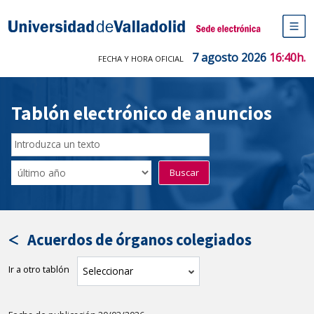
Saltar
al
Sede electrónica Universidad de V
contenido
M
de
7 agosto 2026
16:40h.
FECHA Y HORA OFICIAL
na
pr
Tablón electrónico de anuncios
Buscar
en
Filtro
Buscar
el
por
tablón
fecha
por
de
texto
publicación
Acuerdos de órganos colegiados
Ir a otro tablón
tablón
Seleccionar