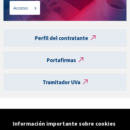
l
o
Acceso
a
s
t
a
Enlaces
r
externos
Perfil del contratante
j
e
t
Portafirmas
a
R
e
Tramitador UVa
g
i
s
t
r
o
Información importante sobre cookies
e