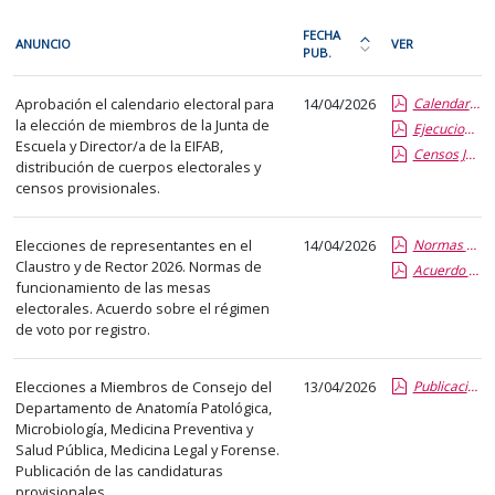
En
FECHA
ANUNCIO
VER
cada
PUB.
Ordena
fila
la
Procesos
de
Aprobación el calendario electoral para
14/04/2026
Calendario Electoral 2026.pdf.pdf
tabla
electorales
la elección de miembros de la Junta de
la
Ejecucion acuerdos Calendario Distribucion (1).report.pdf.pdf
por
Escuela y Director/a de la EIFAB,
Censos Junta de Centro 2026.report.pdf.pdf
siguiente
fecha
distribución de cuerpos electorales y
tabla
de
censos provisionales.
encontrará
publicación:
los
más
Elecciones de representantes en el
14/04/2026
Normas de funcionamiento de las Mesas Electorales.pdf.pdf
anuncios
Claustro y de Rector 2026. Normas de
reciente
Acuerdo sobre el voto anticipado por registro.pdf.pdf
funcionamiento de las mesas
del
o
electorales. Acuerdo sobre el régimen
tablón
antigua
de voto por registro.
seleccionado
previamente.
Elecciones a Miembros de Consejo del
13/04/2026
Publicacion de candidaturas provisionales para las elecciones a miembros del Consejo.report.pdf.report.pdf.pdf
En
Departamento de Anatomía Patológica,
la
Microbiología, Medicina Preventiva y
primera
Salud Pública, Medicina Legal y Forense.
Publicación de las candidaturas
columna
provisionales