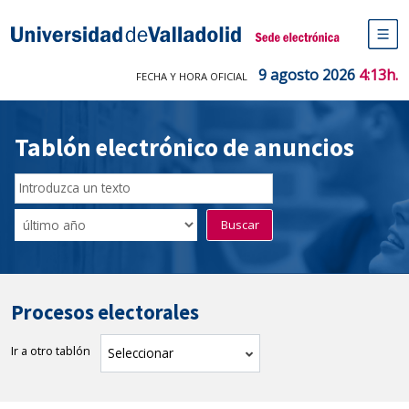
Saltar
al
Sede electrónica Universidad de V
contenido
M
de
9 agosto 2026
4:13h.
FECHA Y HORA OFICIAL
na
pr
Tablón electrónico de anuncios
Buscador
del
Filtro
Buscar
Tablón
de
tablones
Procesos electorales
Ir a otro tablón
tablón
Seleccionar