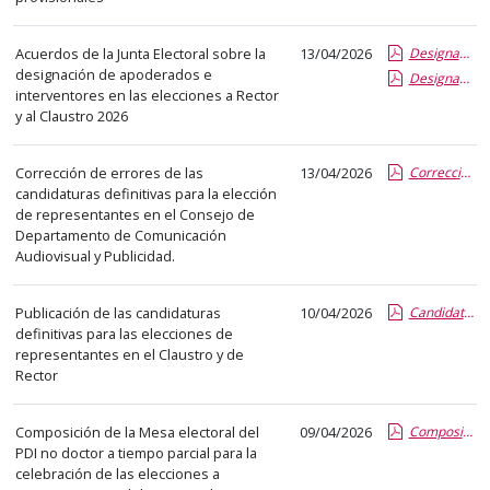
el
título
Acuerdos de la Junta Electoral sobre la
13/04/2026
Designacion apoderados.pdf.pdf
del
designación de apoderados e
Designacion Interventores Mesas.pdf.pdf
anuncio,
interventores en las elecciones a Rector
en
y al Claustro 2026
la
segunda
Corrección de errores de las
13/04/2026
Corrección de errores.pdf.pdf
columna
candidaturas definitivas para la elección
de representantes en el Consejo de
la
Departamento de Comunicación
fecha
Audiovisual y Publicidad.
de
publicación,
Publicación de las candidaturas
10/04/2026
Candidaturas definitivas_firmado.pdf.pdf
en
definitivas para las elecciones de
la
representantes en el Claustro y de
última
Rector
columna
el
Composición de la Mesa electoral del
09/04/2026
Composición mesa electoral PDI No Doctor TP.pdf.pdf
enlace
PDI no doctor a tiempo parcial para la
celebración de las elecciones a
que