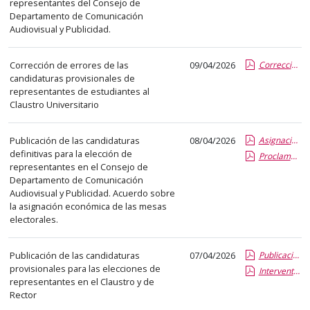
representantes del Consejo de
abre
Departamento de Comunicación
un
Audiovisual y Publicidad.
PDF
con
Corrección de errores de las
09/04/2026
Correccion de errores candidaturas provisionales.pdf.pdf
el
candidaturas provisionales de
representantes de estudiantes al
detalle
Claustro Universitario
del
anuncio
Publicación de las candidaturas
08/04/2026
Asignacion economica Mesa.pdf.pdf
completo.
definitivas para la elección de
Proclamación Candidaturas Definitivas.pdf.pdf
representantes en el Consejo de
Departamento de Comunicación
Audiovisual y Publicidad. Acuerdo sobre
la asignación económica de las mesas
electorales.
Publicación de las candidaturas
07/04/2026
Publicacion candidatos y candidaturas provisionales.pdf.pdf
provisionales para las elecciones de
Interventores generales.pdf.pdf
representantes en el Claustro y de
Rector