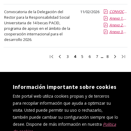
Convocatoria de la Delegación del
11/02/2026
CONVOCATORIA PACID 2026.report.pdf.pdf
Rector para la Responsabilidad Social
Anexo 1.pdf.pdf
Universitaria de 14 becas PACID,
Anexo 2.pdf.pdf
programa de apoyo en el ámbito de la
Anexo 3.pdf.pdf
cooperación internacional para el
desarrollo 2026.
Ir
Ir
Ir
Ir
Ir
Ir
Ir
Ir
Ir
3
4
5
6
7
8
a
a
a
a
a
a
a
a
a
la
la
la
la
la
la
la
la
la
primera
página
página
página
página
página
página
página
últi
página
anterior
3
5
6
7
8
siguient
pági
Información importante sobre cookies
Este portal web utiliza cookies propias y de terceros
para recopilar información que ayuda a optimizar su
visita. Usted puede permitir su uso o rechazarlo,
también puede cambiar su configuración siempre que lo
desee. Dispone de más información en nuestra
Política