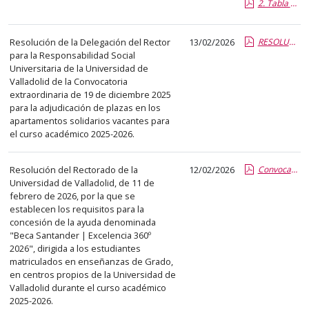
2. Tabla con Valoracion de meritos_Ciencias Agrupacion 3.report.pdf.pdf
abre
un
PDF
Resolución de la Delegación del Rector
13/02/2026
RESOLUCION Pisos solidarios 2025 prorroga.report.pdf.pdf
para la Responsabilidad Social
con
Universitaria de la Universidad de
el
Valladolid de la Convocatoria
detalle
extraordinaria de 19 de diciembre 2025
para la adjudicación de plazas en los
del
apartamentos solidarios vacantes para
anuncio
el curso académico 2025-2026.
completo.
Resolución del Rectorado de la
12/02/2026
Convocatoria Beca Santander Excelencia 360º 2026.pdf.pdf
Universidad de Valladolid, de 11 de
febrero de 2026, por la que se
establecen los requisitos para la
concesión de la ayuda denominada
"Beca Santander | Excelencia 360º
2026", dirigida a los estudiantes
matriculados en enseñanzas de Grado,
en centros propios de la Universidad de
Valladolid durante el curso académico
2025-2026.