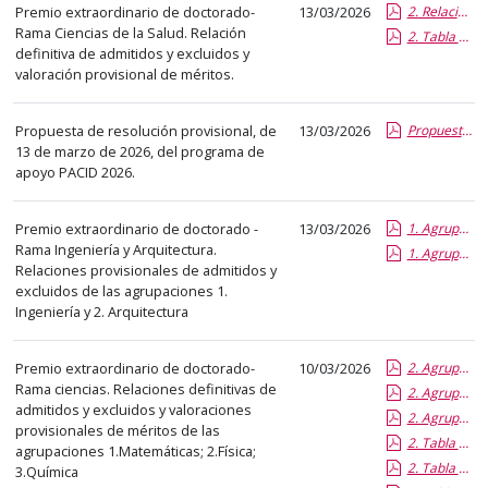
el
Premio extraordinario de doctorado-
13/03/2026
2. Relacion DEFINITIVA de Admitidos y Excluidos.pdf.pdf
título
Rama Ciencias de la Salud. Relación
2. Tabla con Valoracion de meritos_Ciencias de la Salud.pdf.pdf
definitiva de admitidos y excluidos y
del
valoración provisional de méritos.
anuncio,
en
Propuesta de resolución provisional, de
13/03/2026
Propuesta de resolucion provisional PACID 2026.report.pdf.pdf
la
13 de marzo de 2026, del programa de
segunda
apoyo PACID 2026.
columna
la
Premio extraordinario de doctorado -
13/03/2026
1. Agrupacion 2_Relacion PROVISIONAL de Admitidos y Excluidos.report.pdf.pdf
fecha
Rama Ingeniería y Arquitectura.
1. Agrupacion 1_Relacion PROVISIONAL de Admitidos y Excluidos.report.pdf.pdf
de
Relaciones provisionales de admitidos y
excluidos de las agrupaciones 1.
publicación,
Ingeniería y 2. Arquitectura
en
la
Premio extraordinario de doctorado-
10/03/2026
2. Agrupacion 1_Relacion DEFINITIVA de Admitidos y Excluidos.report.pdf.pdf
última
Rama ciencias. Relaciones definitivas de
2. Agrupacion 2_Relacion DEFINITIVA de Admitidos y Excluidos.report.pdf.pdf
columna
admitidos y excluidos y valoraciones
2. Agrupacion 3_Relacion DEFINITIVA de Admitidos y Excluidos.report.pdf.pdf
el
provisionales de méritos de las
2. Tabla con Valoracion de meritos_Ciencias Agrupacion 1.report.pdf.pdf
enlace
agrupaciones 1.Matemáticas; 2.Física;
2. Tabla con Valoracion de meritos_Ciencias Agrupacion 2.report.pdf.pdf
3.Química
que