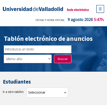
Saltar
al
Sede electrónica Universidad de V
contenido
M
de
9 agosto 2026
5:47h.
FECHA Y HORA OFICIAL
na
pr
Tablón electrónico de anuncios
Buscador
del
Filtro
Buscar
Tablón
de
tablones
Estudiantes
Ir a otro tablón
tablón
Seleccionar