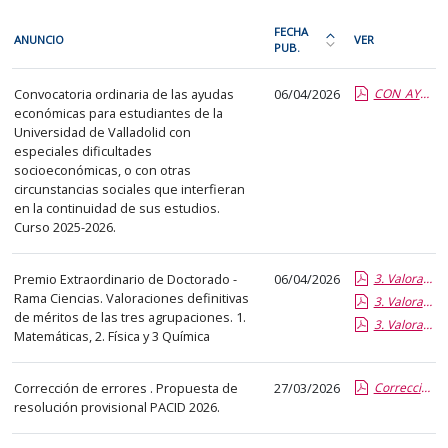
En
FECHA
ANUNCIO
VER
cada
PUB.
Ordena
fila
la
Estudiantes
de
Convocatoria ordinaria de las ayudas
06/04/2026
CON_AYUDAS_AS_ORD_2526.report.pdf.pdf
tabla
económicas para estudiantes de la
la
por
Universidad de Valladolid con
siguiente
fecha
especiales dificultades
tabla
de
socioeconómicas, o con otras
encontrará
circunstancias sociales que interfieran
publicación:
en la continuidad de sus estudios.
los
más
Curso 2025-2026.
anuncios
reciente
del
o
Premio Extraordinario de Doctorado -
06/04/2026
3. Valoración DEFINITIVA de méritos_Agrupación 1.pdf.pdf
tablón
antigua
Rama Ciencias. Valoraciones definitivas
3. Valoración DEFINITIVA de méritos_Agrupación 3.pdf.pdf
seleccionado
de méritos de las tres agrupaciones. 1.
3. Valoración DEFINITIVA de méritos_Agrupación 2.pdf.pdf
previamente.
Matemáticas, 2. Física y 3 Química
En
la
Corrección de errores . Propuesta de
27/03/2026
Correccion de errores. Propuesta de resolucion provisional PACID 2026.report.pdf.pdf
primera
resolución provisional PACID 2026.
columna