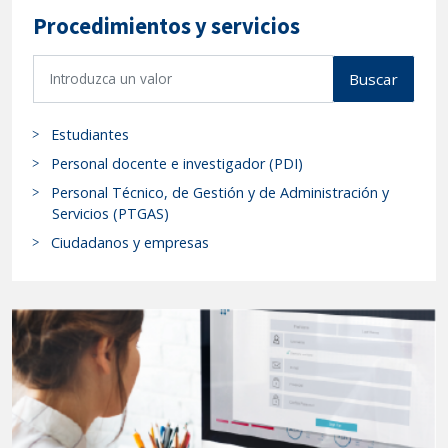
Procedimientos y servicios
B
Buscar
u
s
Estudiantes
c
a
Personal docente e investigador (PDI)
r
Personal Técnico, de Gestión y de Administración y
p
Servicios (PTGAS)
r
Ciudadanos y empresas
o
c
e
d
i
m
i
e