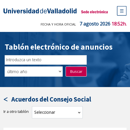
Saltar
al
Sede electrónica Universidad de V
contenido
M
de
7 agosto 2026
18:52h.
FECHA Y HORA OFICIAL
na
pr
Tablón electrónico de anuncios
Buscar
en
Filtro
Buscar
el
por
tablón
fecha
por
de
texto
publicación
Acuerdos del Consejo Social
Ir a otro tablón
tablón
Seleccionar