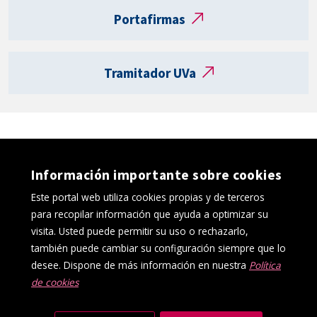
t
Portafirmas
a
R
e
Tramitador UVa
g
i
s
t
r
o
Información importante sobre cookies
e
l
Este portal web utiliza cookies propias y de terceros
e
para recopilar información que ayuda a optimizar su
c
visita. Usted puede permitir su uso o rechazarlo,
t
también puede cambiar su configuración siempre que lo
r
desee. Dispone de más información en nuestra
Política
ó
de cookies
Política de cookies
Aviso Legal
n
Protección de datos
Canal interno de información
i