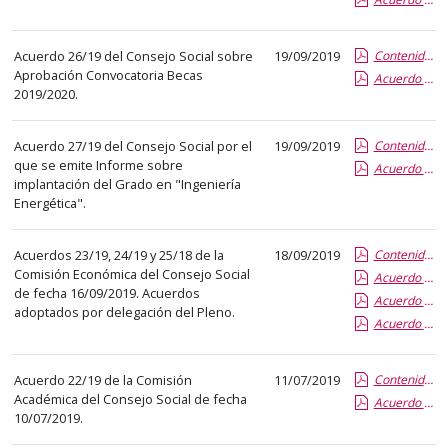
abre
un
Acuerdo 26/19 del Consejo Social sobre
19/09/2019
Contenido de la Publicación
PDF
Aprobación Convocatoria Becas
Acuerdo 26-19 Convocatoria Becas C.S. 2019-20
con
2019/2020.
el
detalle
Acuerdo 27/19 del Consejo Social por el
19/09/2019
Contenido de la Publicación
del
que se emite Informe sobre
Acuerdo 27-19 Informe implantación nuevo Grado
anuncio
implantación del Grado en "Ingeniería
Energética".
completo.
Acuerdos 23/19, 24/19 y 25/18 de la
18/09/2019
Contenido de la Publicación
Comisión Económica del Consejo Social
Acuerdo 24-19 Aprobación Tasas Título Nueva Implantación
de fecha 16/09/2019. Acuerdos
Acuerdo 25-19 Aprobación Tasas Título Propio Renovación
adoptados por delegación del Pleno.
Acuerdo 23-19 Complementos Retributivos PDI
Acuerdo 22/19 de la Comisión
11/07/2019
Contenido de la Publicación
Académica del Consejo Social de fecha
Acuerdo 22-19 Implantación Grado Optica y Optometría
10/07/2019.