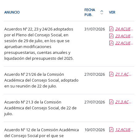
En
FECHA
ANUNCIO
VER
cada
PUB.
Ordena
fila
la
Acuerdos
de
Acuerdos Nº 22, 23 y 24/26 adoptados
31/07/2026
24 ACUERDO PL CS 24 2026 Modif Presup 1A 2A y 3A 2026.compl.report.pdf.pdf
tabla
del
por el Pleno del Consejo Social, en
la
23 ACUERDO PL CS 23 2026 Cuentas Anuales y Liquidacion 2025.compl.report.pdf.pdf
por
Consejo
sesión de 29 de julio, en los que se
22 ACUERDO PL CS 22 2026 Modif Presup Expediente 28A 2025.compl.report.pdf.pdf
siguiente
fecha
Social
aprueban modificaciones
tabla
de
presupuestarias, cuentas anuales y
encontrará
liquidación del presupuesto del 2025.
publicación:
los
más
anuncios
Acuerdo Nº 21/26 de la Comisión
27/07/2026
reciente
21.1 ACUERDO CA 21 26 Infor Favorable.Grados.report.pdf.pdf
Académica del Consejo Social, adoptado
del
o
en su reunión de 22 de julio.
tablón
antigua
seleccionado
Acuerdo Nº 21.3 de la Comisión
27/07/2026
21.3 ACUERDO CA 21 26 1Master.report.pdf.pdf
previamente.
Académica del Consejo Social, de 22 de
En
julio.
la
primera
Acuerdo Nº 12 de la Comisión Académica
10/07/2026
12 ACUERDO CA 12 26 Prop Distr Becas MEFPD 2026-2027.anexo.pdf.pdf
columna
del Consejo Social por el que se