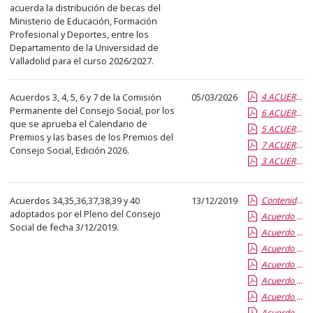
el
acuerda la distribución de becas del
título
Ministerio de Educación, Formación
Profesional y Deportes, entre los
del
Departamento de la Universidad de
anuncio,
Valladolid para el curso 2026/2027.
en
la
Acuerdos 3, 4, 5, 6 y 7 de la Comisión
05/03/2026
4 ACUERDO CP CS 4.26 Bases Premio CS trayectoria universitaria 2026.pdf.pdf
segunda
Permanente del Consejo Social, por los
6 ACUERDO CP CS 6.26 Bases Premios Innovación Educativa CS 2026.pdf.pdf
columna
que se aprueba el Calendario de
5 ACUERDO CP CS 2026 Bases Premio Investigación CS 2026.pdf.pdf
Premios y las bases de los Premios del
la
7 ACUERDO CP CS 7.26 Bases Premio Innovación gestión PTGAS CS 2026.pdf.pdf
Consejo Social, Edición 2026.
fecha
3 ACUERDO CP CS 3.26 Calendario Premios CS 2026.pdf.pdf
de
publicación,
Acuerdos 34,35,36,37,38,39 y 40
13/12/2019
Contenido de la Publicación
en
adoptados por el Pleno del Consejo
Acuerdo 38-19 Aprobación Adhesión UVA a DOCOMOMO
la
Social de fecha 3/12/2019.
Acuerdo 37.19 Aprobación Adhesión UVA a la Asociación CRUSOE
última
Acuerdo 40-19 Modificacion RPTs PAS Funcionarios y Laboral
columna
Acuerdo 39-19 Aprobación Cuentas Anuales FUNGE 2018
el
Acuerdo 35-19 Nombramiento Vicepresidentes del C.S
enlace
Acuerdo 34-19 Cese de la Vicepresidenta del C.S.
que
Acuerdo 36-19 Aprobación Bases Becas Colaboración del C.S