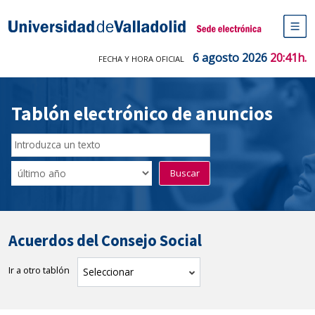
Saltar
al
Sede electrónica Universidad de V
contenido
M
de
6 agosto 2026
20:41h.
FECHA Y HORA OFICIAL
na
pr
Tablón electrónico de anuncios
Buscador
del
Filtro
Buscar
Tablón
de
tablones
Acuerdos del Consejo Social
Ir a otro tablón
tablón
Seleccionar