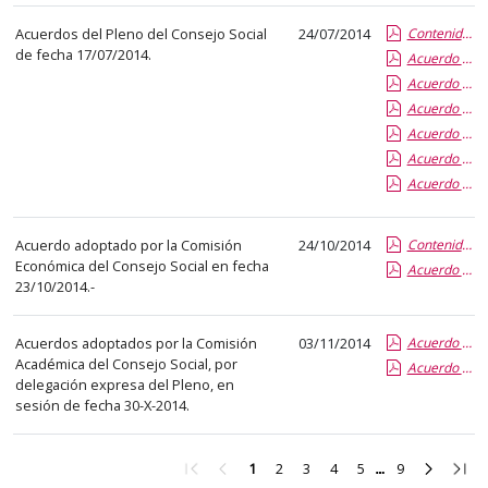
abre
Acuerdos del Pleno del Consejo Social
24/07/2014
Contenido de la Publicación
un
de fecha 17/07/2014.
Acuerdo 27-14 aprobación Memoria Actividades C.S. 2013
PDF
Acuerdo 26-14 aprobación Complementos Retributivos P.D.I
con
Acuerdo 25-14 aprobación Expedientes Ejercicio 2014
el
Acuerdo 24-14 aprobación Liquidación P.UVA y FUNGE 2013
detalle
Acuerdo 23-14 aprobación Expediente Ejercicio 2013
del
Acuerdo 22-14 informe Rector de Expedientes Ejercicio 2013
anuncio
completo.
Acuerdo adoptado por la Comisión
24/10/2014
Contenido de la Publicación
Económica del Consejo Social en fecha
Acuerdo 35-14 Aprobación Tasas Títulos Propios
23/10/2014.-
Acuerdos adoptados por la Comisión
03/11/2014
Acuerdo 37-14 Distribución Provis. Becas C.S. 2014-15
Académica del Consejo Social, por
Acuerdo 36-14 Distribución Definitiva Becas Ministerio
delegación expresa del Pleno, en
sesión de fecha 30-X-2014.
Ir
Ir
Ir
Ir
Ir
Ir
Ir
Ir
Ir
1
2
3
4
5
9
a
a
a
a
a
a
a
a
a