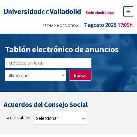
Saltar
al
Sede electrónica Universidad de V
contenido
M
de
7 agosto 2026
17:05h.
FECHA Y HORA OFICIAL
na
pr
Tablón electrónico de anuncios
Buscador
del
Filtro
Buscar
Tablón
de
tablones
Acuerdos del Consejo Social
Ir a otro tablón
tablón
Seleccionar