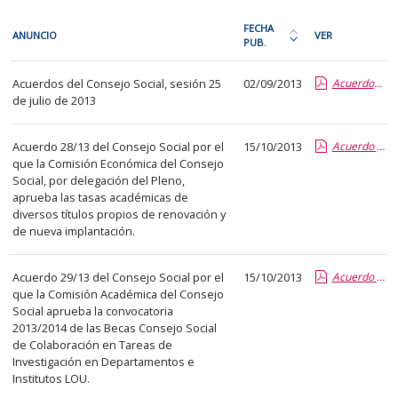
En
FECHA
ANUNCIO
VER
cada
PUB.
Ordena
fila
la
Acuerdos
de
Acuerdos del Consejo Social, sesión 25
02/09/2013
Acuerdos 25 de julio 2013
tabla
del
de julio de 2013
la
por
Consejo
siguiente
fecha
Social
tabla
Acuerdo 28/13 del Consejo Social por el
15/10/2013
Acuerdo 28-13 Aprobación Tasas Académicas de Títulos Propios de Renovación y Nueva Implantación.pdf
de
que la Comisión Económica del Consejo
encontrará
publicación:
Social, por delegación del Pleno,
los
más
aprueba las tasas académicas de
anuncios
diversos títulos propios de renovación y
reciente
de nueva implantación.
del
o
tablón
antigua
seleccionado
Acuerdo 29/13 del Consejo Social por el
15/10/2013
Acuerdo 29-13 Aprobación Convocatoria 2013-2014 de 35 Becas CS de Colaboración.pdf
que la Comisión Académica del Consejo
previamente.
Social aprueba la convocatoria
En
2013/2014 de las Becas Consejo Social
la
de Colaboración en Tareas de
primera
Investigación en Departamentos e
Institutos LOU.
columna