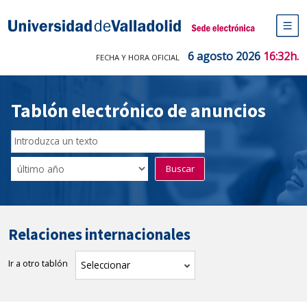
Saltar
al
Sede electrónica Universidad de V
contenido
M
de
6 agosto 2026
16:32h.
FECHA Y HORA OFICIAL
na
pr
Tablón electrónico de anuncios
Buscador
del
Filtro
Buscar
Tablón
de
tablones
Relaciones internacionales
Ir a otro tablón
tablón
Seleccionar