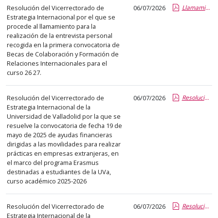
el
Resolución del Vicerrectorado de
06/07/2026
Llamamiento entrevistas primera convocatoria becarios colaboración 26 27.pdf.pdf
título
Estrategia Internacional por el que se
del
procede al llamamiento para la
realización de la entrevista personal
anuncio,
recogida en la primera convocatoria de
en
Becas de Colaboración y Formación de
la
Relaciones Internacionales para el
segunda
curso 26 27.
columna
la
Resolución del Vicerrectorado de
06/07/2026
Resolución Prácticas ERASMUS Comisión2.pdf.pdf
Estrategia Internacional de la
fecha
Universidad de Valladolid por la que se
de
resuelve la convocatoria de fecha 19 de
publicación,
mayo de 2025 de ayudas financieras
en
dirigidas a las movilidades para realizar
prácticas en empresas extranjeras, en
la
el marco del programa Erasmus
última
destinadas a estudiantes de la UVa,
columna
curso académico 2025-2026
el
enlace
Resolución del Vicerrectorado de
06/07/2026
Resolución Prácticas Erasmus. Comision 2.pdf.pdf
que
Estrategia Internacional de la