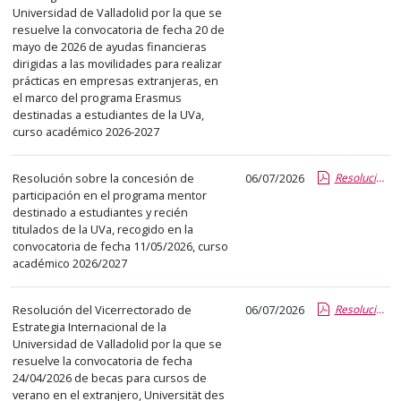
abre
Universidad de Valladolid por la que se
resuelve la convocatoria de fecha 20 de
un
mayo de 2026 de ayudas financieras
PDF
dirigidas a las movilidades para realizar
con
prácticas en empresas extranjeras, en
el
el marco del programa Erasmus
destinadas a estudiantes de la UVa,
detalle
curso académico 2026-2027
del
anuncio
Resolución sobre la concesión de
06/07/2026
Resolución Vicerrectora RRII-participacion Programa Mentor 1C curso 26-27.pdf.pdf
completo.
participación en el programa mentor
destinado a estudiantes y recién
titulados de la UVa, recogido en la
convocatoria de fecha 11/05/2026, curso
académico 2026/2027
Resolución del Vicerrectorado de
06/07/2026
Resolución Curso alemán Saarlandes 2026.pdf.pdf
Estrategia Internacional de la
Universidad de Valladolid por la que se
resuelve la convocatoria de fecha
24/04/2026 de becas para cursos de
verano en el extranjero, Universität des