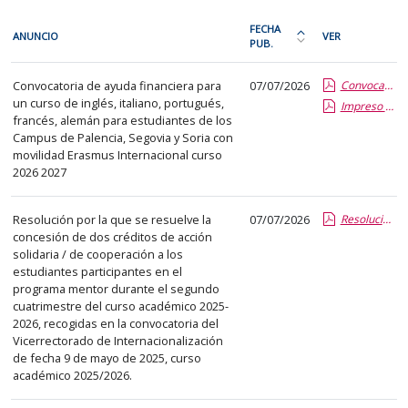
En
FECHA
ANUNCIO
VER
cada
PUB.
Ordena
fila
la
Relaciones
de
Convocatoria de ayuda financiera para
07/07/2026
Convocatoria cursos Idiomas Campus Palencia, Segovia, Soria 26.27.pdf.pdf
tabla
internacionales
un curso de inglés, italiano, portugués,
la
Impreso solicitud.pdf.pdf
por
francés, alemán para estudiantes de los
siguiente
fecha
Campus de Palencia, Segovia y Soria con
tabla
de
movilidad Erasmus Internacional curso
encontrará
2026 2027
publicación:
los
más
anuncios
Resolución por la que se resuelve la
07/07/2026
reciente
Resolución Vice RRII concesion cred2cuatri.pdf.pdf
concesión de dos créditos de acción
del
o
solidaria / de cooperación a los
tablón
antigua
estudiantes participantes en el
seleccionado
programa mentor durante el segundo
previamente.
cuatrimestre del curso académico 2025-
2026, recogidas en la convocatoria del
En
Vicerrectorado de Internacionalización
la
de fecha 9 de mayo de 2025, curso
primera
académico 2025/2026.
columna