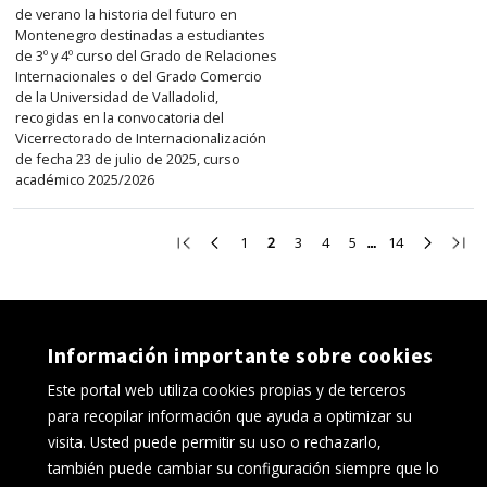
de verano la historia del futuro en
Montenegro destinadas a estudiantes
de 3º y 4º curso del Grado de Relaciones
Internacionales o del Grado Comercio
de la Universidad de Valladolid,
recogidas en la convocatoria del
Vicerrectorado de Internacionalización
de fecha 23 de julio de 2025, curso
académico 2025/2026
Ir
Ir
Ir
Ir
Ir
Ir
Ir
Ir
Ir
1
2
3
4
5
14
a
a
a
a
a
a
a
a
a
la
la
la
la
la
la
la
la
la
primera
página
página
página
página
página
página
página
últi
página
anterior
1
3
4
5
14
siguient
pági
Información importante sobre cookies
Este portal web utiliza cookies propias y de terceros
para recopilar información que ayuda a optimizar su
visita. Usted puede permitir su uso o rechazarlo,
también puede cambiar su configuración siempre que lo