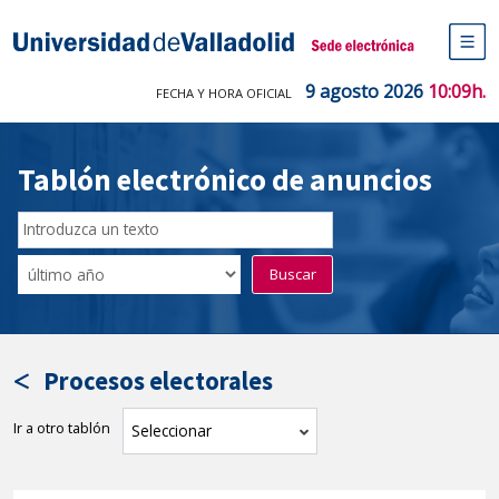
Saltar
al
Sede electrónica Universidad de V
contenido
M
de
9 agosto 2026
10:09h.
FECHA Y HORA OFICIAL
na
pr
Tablón electrónico de anuncios
Buscar
en
Filtro
Buscar
el
por
tablón
fecha
por
de
texto
publicación
Procesos electorales
Ir a otro tablón
tablón
Seleccionar