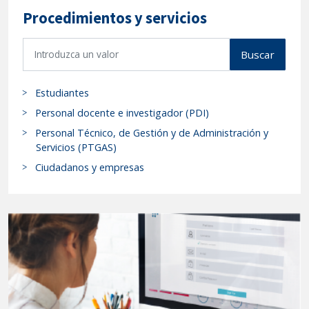
Procedimientos y servicios
B
Buscar
u
s
Estudiantes
c
a
Personal docente e investigador (PDI)
r
Personal Técnico, de Gestión y de Administración y
p
Servicios (PTGAS)
r
Ciudadanos y empresas
o
c
e
d
i
m
i
e