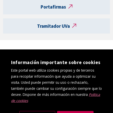
t
Portafirmas
a
R
e
Tramitador UVa
g
i
s
t
r
o
Información importante sobre cookies
e
l
Este portal web utiliza cookies propias y de terceros
e
para recopilar información que ayuda a optimizar su
c
visita. Usted puede permitir su uso o rechazarlo,
t
también puede cambiar su configuración siempre que lo
r
desee. Dispone de más información en nuestra
Política
ó
de cookies
Política de cookies
Aviso Legal
n
Protección de datos
Canal interno de información
i