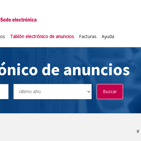
niversidad de Valladolid
ios
Tablón electrónico de anuncios
Facturas
Ayuda
rónico de anuncios
Buscar
Ir