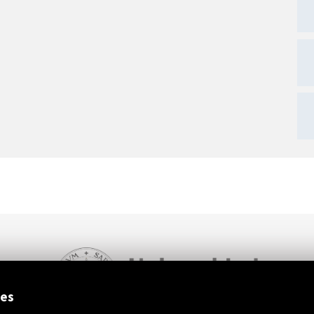
ext
ies