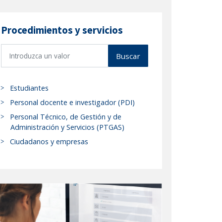
Procedimientos y servicios
B
Buscar
u
s
c
Estudiantes
a
Personal docente e investigador (PDI)
r
Personal Técnico, de Gestión y de
p
Administración y Servicios (PTGAS)
r
Ciudadanos y empresas
o
c
e
d
i
m
i