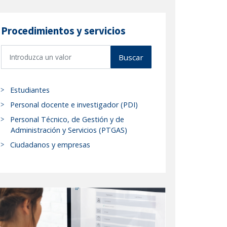
Procedimientos y servicios
B
Buscar
u
s
c
Estudiantes
a
Personal docente e investigador (PDI)
r
Personal Técnico, de Gestión y de
p
Administración y Servicios (PTGAS)
r
Ciudadanos y empresas
o
c
e
d
i
m
i