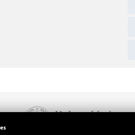
ext
ies