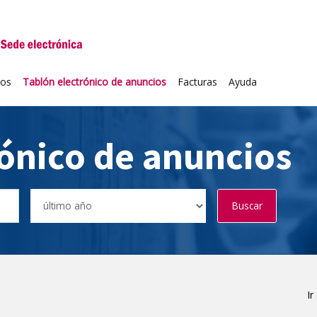
niversidad de Valladolid
ios
Tablón electrónico de anuncios
Facturas
Ayuda
rónico de anuncios
Buscar
Ir