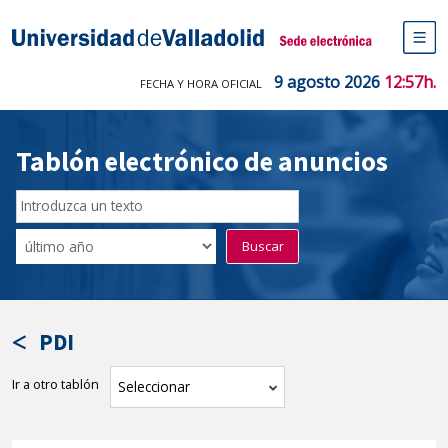
Saltar
al
Sede electrónica Universidad de V
contenido
M
de
9 agosto 2026
12:57h.
FECHA Y HORA OFICIAL
na
pr
Tablón electrónico de anuncios
Buscar
en
Filtro
Buscar
el
por
tablón
fecha
por
de
texto
publicación
PDI
Ir a otro tablón
tablón
Seleccionar