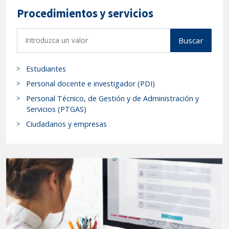
Procedimientos y servicios
B
Buscar
u
s
Estudiantes
c
a
Personal docente e investigador (PDI)
r
Personal Técnico, de Gestión y de Administración y
p
Servicios (PTGAS)
r
Ciudadanos y empresas
o
c
e
d
i
m
i
e