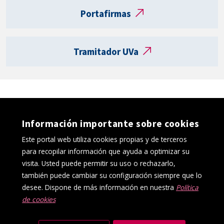
t
Portafirmas
a
R
e
Tramitador UVa
g
i
s
t
r
o
Información importante sobre cookies
e
l
Este portal web utiliza cookies propias y de terceros
e
para recopilar información que ayuda a optimizar su
c
visita. Usted puede permitir su uso o rechazarlo,
t
también puede cambiar su configuración siempre que lo
r
desee. Dispone de más información en nuestra
Política
ó
de cookies
Política de cookies
Aviso Legal
n
Protección de datos
Canal interno de información
i