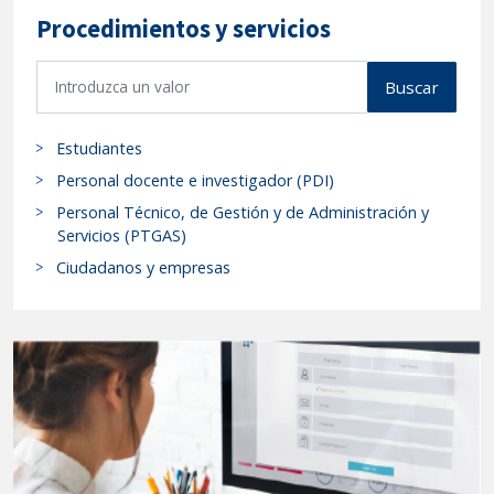
Procedimientos y servicios
B
Buscar
u
s
Estudiantes
c
a
Personal docente e investigador (PDI)
r
Personal Técnico, de Gestión y de Administración y
p
Servicios (PTGAS)
r
Ciudadanos y empresas
o
c
e
d
i
m
i
e