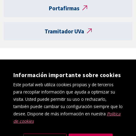
t
Portafirmas
a
R
e
Tramitador UVa
g
i
s
t
r
o
Información importante sobre cookies
e
l
Este portal web utiliza cookies propias y de terceros
e
para recopilar información que ayuda a optimizar su
c
visita. Usted puede permitir su uso o rechazarlo,
t
también puede cambiar su configuración siempre que lo
r
desee. Dispone de más información en nuestra
Política
ó
de cookies
Política de cookies
Aviso Legal
n
Protección de datos
Canal interno de información
i