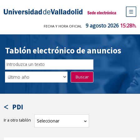
Saltar
al
Sede electrónica Universidad de V
contenido
M
de
9 agosto 2026
15:28h.
FECHA Y HORA OFICIAL
na
pr
Tablón electrónico de anuncios
Buscar
en
Filtro
Buscar
el
por
tablón
fecha
por
de
texto
publicación
PDI
Ir a otro tablón
tablón
Seleccionar