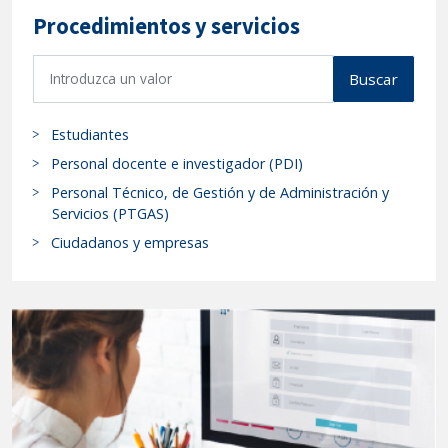
Procedimientos y servicios
B
Buscar
u
s
Estudiantes
c
a
Personal docente e investigador (PDI)
r
Personal Técnico, de Gestión y de Administración y
p
Servicios (PTGAS)
r
Ciudadanos y empresas
o
c
e
d
i
m
i
e