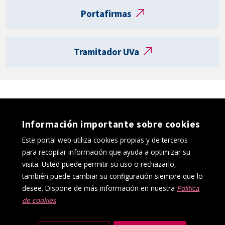
t
Portafirmas
a
R
e
Tramitador UVa
g
i
s
t
r
o
Información importante sobre cookies
e
l
Este portal web utiliza cookies propias y de terceros
e
para recopilar información que ayuda a optimizar su
c
visita. Usted puede permitir su uso o rechazarlo,
t
también puede cambiar su configuración siempre que lo
r
desee. Dispone de más información en nuestra
Política
ó
de cookies
Política de cookies
Aviso Legal
n
Protección de datos
Canal interno de información
i