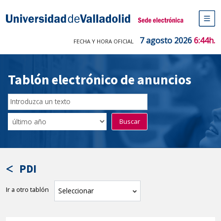
Saltar
al
Sede electrónica Universidad de V
contenido
M
de
7 agosto 2026
6:44h.
FECHA Y HORA OFICIAL
na
pr
Tablón electrónico de anuncios
Buscar
en
Filtro
Buscar
el
por
tablón
fecha
por
de
texto
publicación
PDI
Ir a otro tablón
tablón
Seleccionar