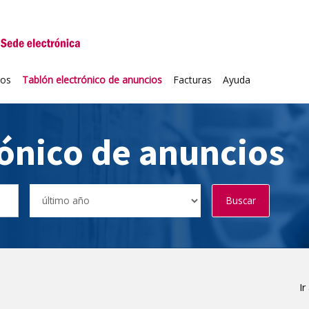
niversidad de Valladolid
ios
Tablón electrónico de anuncios
Facturas
Ayuda
rónico de anuncios
Buscar
Ir