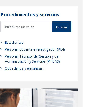
Procedimientos y servicios
B
Buscar
u
s
c
Estudiantes
a
Personal docente e investigador (PDI)
r
Personal Técnico, de Gestión y de
p
Administración y Servicios (PTGAS)
r
Ciudadanos y empresas
o
c
e
d
i
m
i