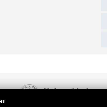
ext
ies