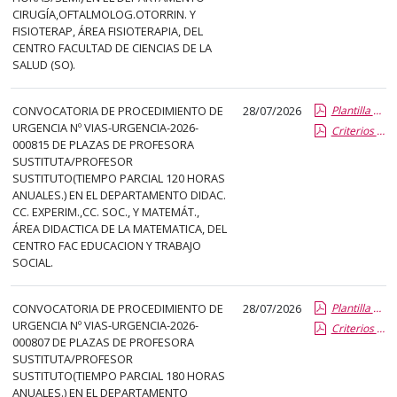
el
CIRUGÍA,OFTALMOLOG.OTORRIN. Y
título
FISIOTERAP, ÁREA FISIOTERAPIA, DEL
del
CENTRO FACULTAD DE CIENCIAS DE LA
SALUD (SO).
anuncio,
en
la
CONVOCATORIA DE PROCEDIMIENTO DE
28/07/2026
Plantilla de Publicacion Vias de Urgencia
URGENCIA Nº VIAS-URGENCIA-2026-
Criterios especificos
segunda
000815 DE PLAZAS DE PROFESORA
columna
SUSTITUTA/PROFESOR
la
SUSTITUTO(TIEMPO PARCIAL 120 HORAS
ANUALES.) EN EL DEPARTAMENTO DIDAC.
fecha
CC. EXPERIM.,CC. SOC., Y MATEMÁT.,
de
ÁREA DIDACTICA DE LA MATEMATICA, DEL
publicación,
CENTRO FAC EDUCACION Y TRABAJO
en
SOCIAL.
la
última
CONVOCATORIA DE PROCEDIMIENTO DE
28/07/2026
Plantilla de Publicacion Vias de Urgencia
columna
URGENCIA Nº VIAS-URGENCIA-2026-
Criterios especificos
000807 DE PLAZAS DE PROFESORA
el
SUSTITUTA/PROFESOR
enlace
SUSTITUTO(TIEMPO PARCIAL 180 HORAS
que
ANUALES.) EN EL DEPARTAMENTO