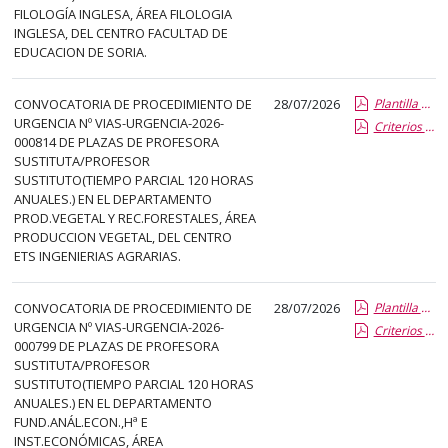
abre
FILOLOGÍA INGLESA, ÁREA FILOLOGIA
INGLESA, DEL CENTRO FACULTAD DE
un
EDUCACION DE SORIA.
PDF
con
CONVOCATORIA DE PROCEDIMIENTO DE
28/07/2026
Plantilla de Publicacion Vias de Urgencia
el
URGENCIA Nº VIAS-URGENCIA-2026-
Criterios especificos
detalle
000814 DE PLAZAS DE PROFESORA
del
SUSTITUTA/PROFESOR
SUSTITUTO(TIEMPO PARCIAL 120 HORAS
anuncio
ANUALES.) EN EL DEPARTAMENTO
completo.
PROD.VEGETAL Y REC.FORESTALES, ÁREA
PRODUCCION VEGETAL, DEL CENTRO
ETS INGENIERIAS AGRARIAS.
CONVOCATORIA DE PROCEDIMIENTO DE
28/07/2026
Plantilla de Publicacion Vias de Urgencia
URGENCIA Nº VIAS-URGENCIA-2026-
Criterios especificos
000799 DE PLAZAS DE PROFESORA
SUSTITUTA/PROFESOR
SUSTITUTO(TIEMPO PARCIAL 120 HORAS
ANUALES.) EN EL DEPARTAMENTO
FUND.ANÁL.ECON.,Hª E
INST.ECONÓMICAS, ÁREA