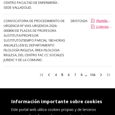
CENTRO FACULTAD DE ENFERMERÍA -
SEDE VALLADOLID.
CONVOCATORIA DE PROCEDIMIENTO DE
28/07/2026
Plantilla de Publicacion Vias de Urgencia
URGENCIA Nº VIAS-URGENCIA-2026-
Criterios especificos
000890 DE PLAZAS DE PROFESORA
SUSTITUTA/PROFESOR
SUSTITUTO(TIEMPO PARCIAL 180 HORAS
ANUALES.) EN EL DEPARTAMENTO
FILOLOGÍA INGLESA, ÁREA FILOLOGIA
INGLESA, DEL CENTRO FAC CC SOCIALES
JURIDIC Y DE LA COMUNIC.
Ir
Ir
Ir
Ir
Ir
Ir
Ir
Ir
Ir
4
5
6
7
8
104
a
a
a
a
a
a
a
a
a
la
la
la
la
la
la
la
la
la
primera
página
página
página
página
página
página
página
últi
página
anterior
4
6
7
8
104
siguient
pági
Información importante sobre cookies
Este portal web utiliza cookies propias y de terceros