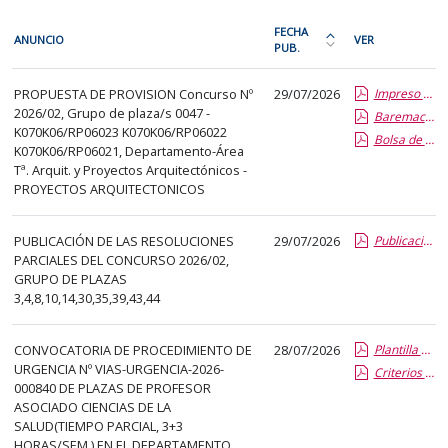
En
FECHA
ANUNCIO
VER
cada
PUB.
Ordena
fila
la
PDI
de
PROPUESTA DE PROVISION Concurso Nº
29/07/2026
Impreso publicacion del aspirante seleccionado
tabla
2026/02, Grupo de plaza/s 0047 -
la
Baremacion de Candidatos
por
K070K06/RP06023 K070K06/RP06022
Bolsa de Trabajo
siguiente
fecha
K070K06/RP06021, Departamento-Área
tabla
de
Tª. Arquit. y Proyectos Arquitectónicos -
encontrará
PROYECTOS ARQUITECTONICOS
publicación:
los
más
anuncios
PUBLICACIÓN DE LAS RESOLUCIONES
29/07/2026
reciente
Publicaciones parciales
PARCIALES DEL CONCURSO 2026/02,
del
o
GRUPO DE PLAZAS
tablón
antigua
3,4,8,10,14,30,35,39,43,44
seleccionado
previamente.
CONVOCATORIA DE PROCEDIMIENTO DE
28/07/2026
Plantilla de Publicacion Vias de Urgencia
En
URGENCIA Nº VIAS-URGENCIA-2026-
Criterios especificos
la
000840 DE PLAZAS DE PROFESOR
primera
ASOCIADO CIENCIAS DE LA
SALUD(TIEMPO PARCIAL, 3+3
columna
HORAS/SEM.) EN EL DEPARTAMENTO