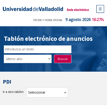
Saltar
al
Sede electrónica Universidad de V
contenido
M
de
9 agosto 2026
16:27h.
FECHA Y HORA OFICIAL
na
pr
Tablón electrónico de anuncios
Buscador
del
Filtro
Buscar
Tablón
de
tablones
PDI
Ir a otro tablón
tablón
Seleccionar