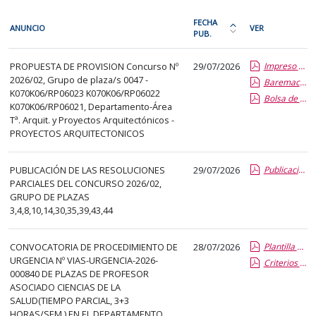
En
FECHA
ANUNCIO
VER
cada
PUB.
Ordena
fila
la
PDI
de
PROPUESTA DE PROVISION Concurso Nº
29/07/2026
Impreso publicacion del aspirante seleccionado
tabla
2026/02, Grupo de plaza/s 0047 -
la
Baremacion de Candidatos
por
K070K06/RP06023 K070K06/RP06022
Bolsa de Trabajo
siguiente
fecha
K070K06/RP06021, Departamento-Área
tabla
de
Tª. Arquit. y Proyectos Arquitectónicos -
encontrará
PROYECTOS ARQUITECTONICOS
publicación:
los
más
anuncios
PUBLICACIÓN DE LAS RESOLUCIONES
29/07/2026
reciente
Publicaciones parciales
PARCIALES DEL CONCURSO 2026/02,
del
o
GRUPO DE PLAZAS
tablón
antigua
3,4,8,10,14,30,35,39,43,44
seleccionado
previamente.
CONVOCATORIA DE PROCEDIMIENTO DE
28/07/2026
Plantilla de Publicacion Vias de Urgencia
En
URGENCIA Nº VIAS-URGENCIA-2026-
Criterios especificos
la
000840 DE PLAZAS DE PROFESOR
primera
ASOCIADO CIENCIAS DE LA
SALUD(TIEMPO PARCIAL, 3+3
columna
HORAS/SEM.) EN EL DEPARTAMENTO