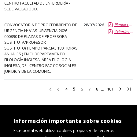
CENTRO FACULTAD DE ENFERMERÍA -
SEDE VALLADOLID.
CONVOCATORIA DE PROCEDIMIENTO DE
28/07/2026
Plantilla de Publicacion Vias de Urgencia
URGENCIA Nº VIAS-URGENCIA-2026-
Criterios especificos
000890 DE PLAZAS DE PROFESORA
SUSTITUTA/PROFESOR
SUSTITUTO(TIEMPO PARCIAL 180 HORAS
ANUALES.) EN EL DEPARTAMENTO
FILOLOGÍA INGLESA, ÁREA FILOLOGIA
INGLESA, DEL CENTRO FAC CC SOCIALES
JURIDIC Y DE LA COMUNIC.
Ir
Ir
Ir
Ir
Ir
Ir
Ir
Ir
Ir
4
5
6
7
8
101
a
a
a
a
a
a
a
a
a
la
la
la
la
la
la
la
la
la
primera
página
página
página
página
página
página
página
últi
página
anterior
4
6
7
8
101
siguient
pági
Información importante sobre cookies
Este portal web utiliza cookies propias y de terceros