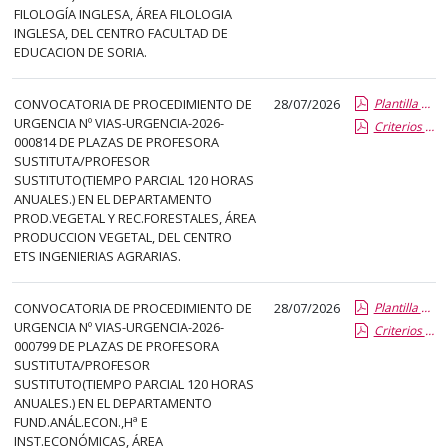
abre
FILOLOGÍA INGLESA, ÁREA FILOLOGIA
INGLESA, DEL CENTRO FACULTAD DE
un
EDUCACION DE SORIA.
PDF
con
CONVOCATORIA DE PROCEDIMIENTO DE
28/07/2026
Plantilla de Publicacion Vias de Urgencia
el
URGENCIA Nº VIAS-URGENCIA-2026-
Criterios especificos
detalle
000814 DE PLAZAS DE PROFESORA
del
SUSTITUTA/PROFESOR
SUSTITUTO(TIEMPO PARCIAL 120 HORAS
anuncio
ANUALES.) EN EL DEPARTAMENTO
completo.
PROD.VEGETAL Y REC.FORESTALES, ÁREA
PRODUCCION VEGETAL, DEL CENTRO
ETS INGENIERIAS AGRARIAS.
CONVOCATORIA DE PROCEDIMIENTO DE
28/07/2026
Plantilla de Publicacion Vias de Urgencia
URGENCIA Nº VIAS-URGENCIA-2026-
Criterios especificos
000799 DE PLAZAS DE PROFESORA
SUSTITUTA/PROFESOR
SUSTITUTO(TIEMPO PARCIAL 120 HORAS
ANUALES.) EN EL DEPARTAMENTO
FUND.ANÁL.ECON.,Hª E
INST.ECONÓMICAS, ÁREA