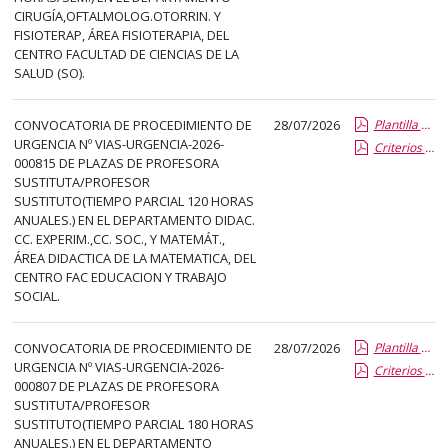
el
CIRUGÍA,OFTALMOLOG.OTORRIN. Y
título
FISIOTERAP, ÁREA FISIOTERAPIA, DEL
del
CENTRO FACULTAD DE CIENCIAS DE LA
SALUD (SO).
anuncio,
en
la
CONVOCATORIA DE PROCEDIMIENTO DE
28/07/2026
Plantilla de Publicacion Vias de Urgencia
URGENCIA Nº VIAS-URGENCIA-2026-
Criterios especificos
segunda
000815 DE PLAZAS DE PROFESORA
columna
SUSTITUTA/PROFESOR
la
SUSTITUTO(TIEMPO PARCIAL 120 HORAS
ANUALES.) EN EL DEPARTAMENTO DIDAC.
fecha
CC. EXPERIM.,CC. SOC., Y MATEMÁT.,
de
ÁREA DIDACTICA DE LA MATEMATICA, DEL
publicación,
CENTRO FAC EDUCACION Y TRABAJO
en
SOCIAL.
la
última
CONVOCATORIA DE PROCEDIMIENTO DE
28/07/2026
Plantilla de Publicacion Vias de Urgencia
columna
URGENCIA Nº VIAS-URGENCIA-2026-
Criterios especificos
000807 DE PLAZAS DE PROFESORA
el
SUSTITUTA/PROFESOR
enlace
SUSTITUTO(TIEMPO PARCIAL 180 HORAS
que
ANUALES.) EN EL DEPARTAMENTO