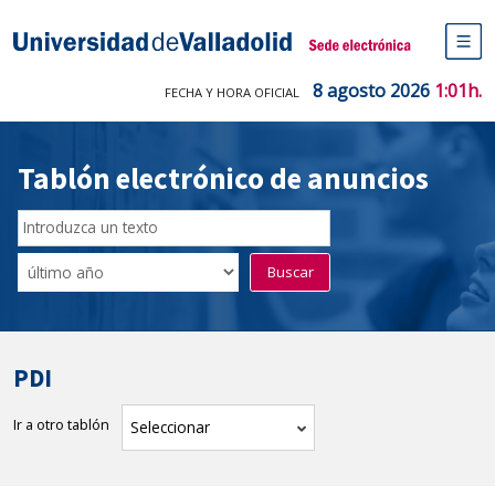
Saltar
al
Sede electrónica Universidad de V
contenido
M
de
8 agosto 2026
1:01h.
FECHA Y HORA OFICIAL
na
pr
Tablón electrónico de anuncios
Buscador
del
Filtro
Buscar
Tablón
de
tablones
PDI
Ir a otro tablón
tablón
Seleccionar