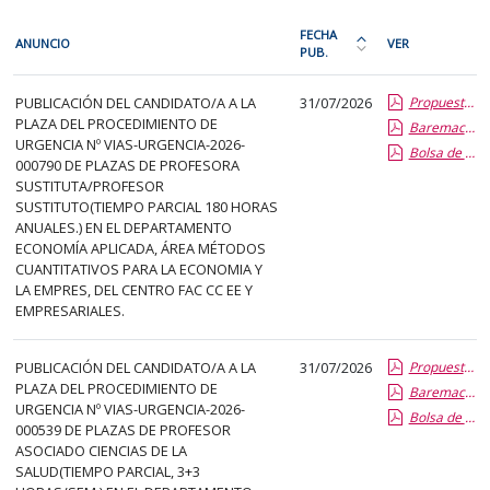
En
FECHA
ANUNCIO
VER
cada
PUB.
Ordena
fila
la
PDI
de
PUBLICACIÓN DEL CANDIDATO/A A LA
31/07/2026
Propuesta Formal de Contratacion por Vias de Urgencia
tabla
PLAZA DEL PROCEDIMIENTO DE
la
Baremacion de Candidatos
por
URGENCIA Nº VIAS-URGENCIA-2026-
Bolsa de Empleo
siguiente
fecha
000790 DE PLAZAS DE PROFESORA
tabla
de
SUSTITUTA/PROFESOR
encontrará
SUSTITUTO(TIEMPO PARCIAL 180 HORAS
publicación:
ANUALES.) EN EL DEPARTAMENTO
los
más
ECONOMÍA APLICADA, ÁREA MÉTODOS
anuncios
reciente
CUANTITATIVOS PARA LA ECONOMIA Y
del
LA EMPRES, DEL CENTRO FAC CC EE Y
o
EMPRESARIALES.
tablón
antigua
seleccionado
previamente.
PUBLICACIÓN DEL CANDIDATO/A A LA
31/07/2026
Propuesta Formal de Contratacion por Vias de Urgencia
PLAZA DEL PROCEDIMIENTO DE
En
Baremacion de Candidatos
URGENCIA Nº VIAS-URGENCIA-2026-
la
Bolsa de Empleo
000539 DE PLAZAS DE PROFESOR
primera
ASOCIADO CIENCIAS DE LA
columna
SALUD(TIEMPO PARCIAL, 3+3