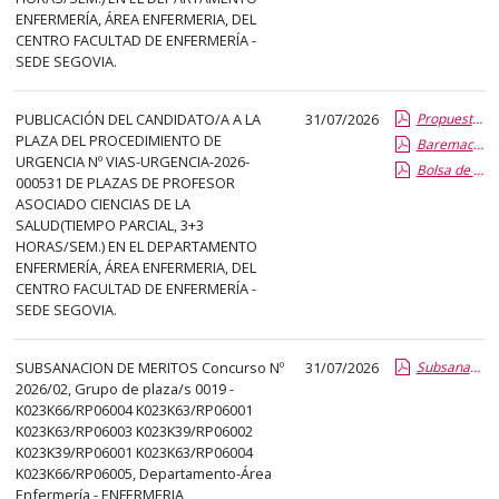
ENFERMERÍA, ÁREA ENFERMERIA, DEL
CENTRO FACULTAD DE ENFERMERÍA -
SEDE SEGOVIA.
PUBLICACIÓN DEL CANDIDATO/A A LA
31/07/2026
Propuesta Formal de Contratacion por Vias de Urgencia
PLAZA DEL PROCEDIMIENTO DE
Baremacion de Candidatos
URGENCIA Nº VIAS-URGENCIA-2026-
Bolsa de Empleo
000531 DE PLAZAS DE PROFESOR
ASOCIADO CIENCIAS DE LA
SALUD(TIEMPO PARCIAL, 3+3
HORAS/SEM.) EN EL DEPARTAMENTO
ENFERMERÍA, ÁREA ENFERMERIA, DEL
CENTRO FACULTAD DE ENFERMERÍA -
SEDE SEGOVIA.
SUBSANACION DE MERITOS Concurso Nº
31/07/2026
Subsanacion de meritos
2026/02, Grupo de plaza/s 0019 -
K023K66/RP06004 K023K63/RP06001
K023K63/RP06003 K023K39/RP06002
K023K39/RP06001 K023K63/RP06004
K023K66/RP06005, Departamento-Área
Enfermería - ENFERMERIA