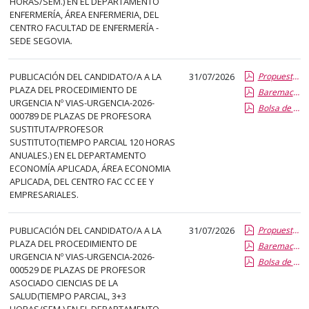
HORAS/SEM.) EN EL DEPARTAMENTO
el
ENFERMERÍA, ÁREA ENFERMERIA, DEL
título
CENTRO FACULTAD DE ENFERMERÍA -
del
SEDE SEGOVIA.
anuncio,
en
PUBLICACIÓN DEL CANDIDATO/A A LA
31/07/2026
Propuesta Formal de Contratacion por Vias de Urgencia
la
PLAZA DEL PROCEDIMIENTO DE
Baremacion de Candidatos
segunda
URGENCIA Nº VIAS-URGENCIA-2026-
Bolsa de Empleo
000789 DE PLAZAS DE PROFESORA
columna
SUSTITUTA/PROFESOR
la
SUSTITUTO(TIEMPO PARCIAL 120 HORAS
fecha
ANUALES.) EN EL DEPARTAMENTO
ECONOMÍA APLICADA, ÁREA ECONOMIA
de
APLICADA, DEL CENTRO FAC CC EE Y
publicación,
EMPRESARIALES.
en
la
PUBLICACIÓN DEL CANDIDATO/A A LA
31/07/2026
Propuesta Formal de Contratacion por Vias de Urgencia
última
PLAZA DEL PROCEDIMIENTO DE
Baremacion de Candidatos
columna
URGENCIA Nº VIAS-URGENCIA-2026-
Bolsa de Empleo
el
000529 DE PLAZAS DE PROFESOR
ASOCIADO CIENCIAS DE LA
enlace
SALUD(TIEMPO PARCIAL, 3+3
que
HORAS/SEM.) EN EL DEPARTAMENTO