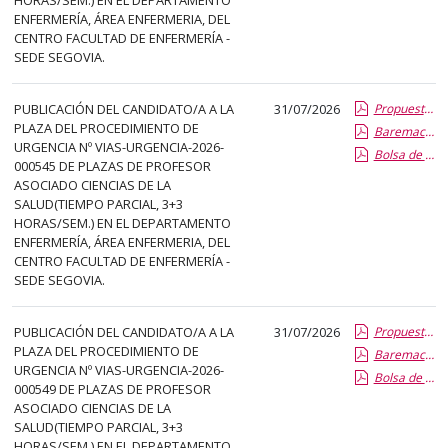
abre
ENFERMERÍA, ÁREA ENFERMERIA, DEL
un
CENTRO FACULTAD DE ENFERMERÍA -
SEDE SEGOVIA.
PDF
con
el
PUBLICACIÓN DEL CANDIDATO/A A LA
31/07/2026
Propuesta Formal de Contratacion por Vias de Urgencia
PLAZA DEL PROCEDIMIENTO DE
Baremacion de Candidatos
detalle
URGENCIA Nº VIAS-URGENCIA-2026-
Bolsa de Empleo
del
000545 DE PLAZAS DE PROFESOR
anuncio
ASOCIADO CIENCIAS DE LA
SALUD(TIEMPO PARCIAL, 3+3
completo.
HORAS/SEM.) EN EL DEPARTAMENTO
ENFERMERÍA, ÁREA ENFERMERIA, DEL
CENTRO FACULTAD DE ENFERMERÍA -
SEDE SEGOVIA.
PUBLICACIÓN DEL CANDIDATO/A A LA
31/07/2026
Propuesta Formal de Contratacion por Vias de Urgencia
PLAZA DEL PROCEDIMIENTO DE
Baremacion de Candidatos
URGENCIA Nº VIAS-URGENCIA-2026-
Bolsa de Empleo
000549 DE PLAZAS DE PROFESOR
ASOCIADO CIENCIAS DE LA
SALUD(TIEMPO PARCIAL, 3+3
HORAS/SEM.) EN EL DEPARTAMENTO