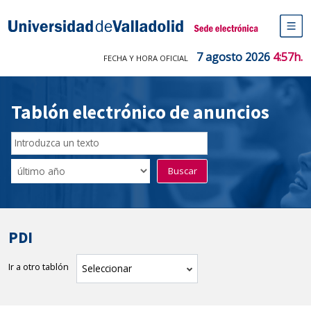
Saltar
al
Sede electrónica Universidad de V
contenido
M
de
7 agosto 2026
4:57h.
FECHA Y HORA OFICIAL
na
pr
Tablón electrónico de anuncios
Buscador
del
Filtro
Buscar
Tablón
de
tablones
PDI
Ir a otro tablón
tablón
Seleccionar