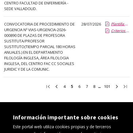
CENTRO FACULTAD DE ENFERMERÍA -
SEDE VALLADOLID.
CONVOCATORIA DE PROCEDIMIENTO DE
28/07/2026
Plantilla de Publicacion Vias de Urgencia
URGENCIA Nº VIAS-URGENCIA-2026-
Criterios especificos
000890 DE PLAZAS DE PROFESORA
SUSTITUTA/PROFESOR
SUSTITUTO(TIEMPO PARCIAL 180 HORAS
ANUALES.) EN EL DEPARTAMENTO
FILOLOGÍA INGLESA, ÁREA FILOLOGIA
INGLESA, DEL CENTRO FAC CC SOCIALES
JURIDIC Y DE LA COMUNIC.
Ir
Ir
Ir
Ir
Ir
Ir
Ir
Ir
Ir
4
5
6
7
8
101
a
a
a
a
a
a
a
a
a
la
la
la
la
la
la
la
la
la
primera
página
página
página
página
página
página
página
últi
página
anterior
4
6
7
8
101
siguient
pági
Información importante sobre cookies
Este portal web utiliza cookies propias y de terceros