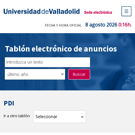
Saltar
al
Sede electrónica Universidad de V
contenido
M
de
8 agosto 2026
0:16h.
FECHA Y HORA OFICIAL
na
pr
Tablón electrónico de anuncios
Buscador
del
Filtro
Buscar
Tablón
de
tablones
PDI
Ir a otro tablón
tablón
Seleccionar