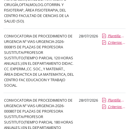
el
CIRUGÍA,OFTALMOLOG.OTORRIN. Y
título
FISIOTERAP, ÁREA FISIOTERAPIA, DEL
del
CENTRO FACULTAD DE CIENCIAS DE LA
SALUD (SO).
anuncio,
en
la
CONVOCATORIA DE PROCEDIMIENTO DE
28/07/2026
Plantilla de Publicacion Vias de Urgencia
URGENCIA Nº VIAS-URGENCIA-2026-
Criterios especificos
segunda
000815 DE PLAZAS DE PROFESORA
columna
SUSTITUTA/PROFESOR
la
SUSTITUTO(TIEMPO PARCIAL 120 HORAS
ANUALES.) EN EL DEPARTAMENTO DIDAC.
fecha
CC. EXPERIM.,CC. SOC., Y MATEMÁT.,
de
ÁREA DIDACTICA DE LA MATEMATICA, DEL
publicación,
CENTRO FAC EDUCACION Y TRABAJO
en
SOCIAL.
la
última
CONVOCATORIA DE PROCEDIMIENTO DE
28/07/2026
Plantilla de Publicacion Vias de Urgencia
columna
URGENCIA Nº VIAS-URGENCIA-2026-
Criterios especificos
000807 DE PLAZAS DE PROFESORA
el
SUSTITUTA/PROFESOR
enlace
SUSTITUTO(TIEMPO PARCIAL 180 HORAS
que
ANUALES.) EN EL DEPARTAMENTO