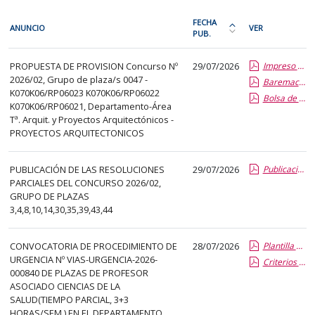
En
FECHA
ANUNCIO
VER
cada
PUB.
Ordena
fila
la
PDI
de
PROPUESTA DE PROVISION Concurso Nº
29/07/2026
Impreso publicacion del aspirante seleccionado
tabla
2026/02, Grupo de plaza/s 0047 -
la
Baremacion de Candidatos
por
K070K06/RP06023 K070K06/RP06022
Bolsa de Trabajo
siguiente
fecha
K070K06/RP06021, Departamento-Área
tabla
de
Tª. Arquit. y Proyectos Arquitectónicos -
encontrará
PROYECTOS ARQUITECTONICOS
publicación:
los
más
anuncios
PUBLICACIÓN DE LAS RESOLUCIONES
29/07/2026
reciente
Publicaciones parciales
PARCIALES DEL CONCURSO 2026/02,
del
o
GRUPO DE PLAZAS
tablón
antigua
3,4,8,10,14,30,35,39,43,44
seleccionado
previamente.
CONVOCATORIA DE PROCEDIMIENTO DE
28/07/2026
Plantilla de Publicacion Vias de Urgencia
En
URGENCIA Nº VIAS-URGENCIA-2026-
Criterios especificos
la
000840 DE PLAZAS DE PROFESOR
primera
ASOCIADO CIENCIAS DE LA
SALUD(TIEMPO PARCIAL, 3+3
columna
HORAS/SEM.) EN EL DEPARTAMENTO