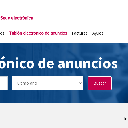
niversidad de Valladolid
ios
Tablón electrónico de anuncios
Facturas
Ayuda
rónico de anuncios
Buscar
Ir