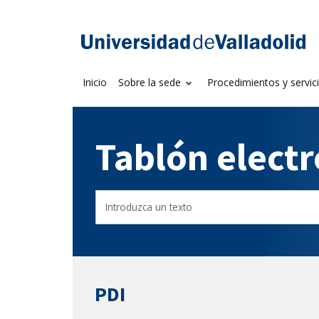
Saltar
al
Sede electrónica U
contenido
Inicio
Sobre la sede
Procedimientos y servic
Tablón elect
Buscador
Filtro
del
de
Tablón
tablones
PDI