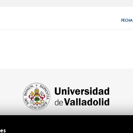
FECHA
iso Legal
Protección de datos
Canal interno de información
Acc
ies