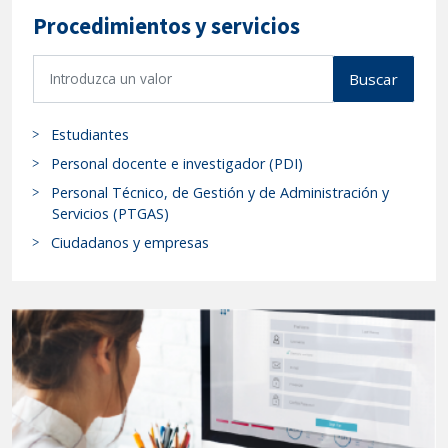
Procedimientos y servicios
B
Buscar
u
s
Estudiantes
c
a
Personal docente e investigador (PDI)
r
Personal Técnico, de Gestión y de Administración y
p
Servicios (PTGAS)
r
Ciudadanos y empresas
o
c
e
d
i
m
i
e