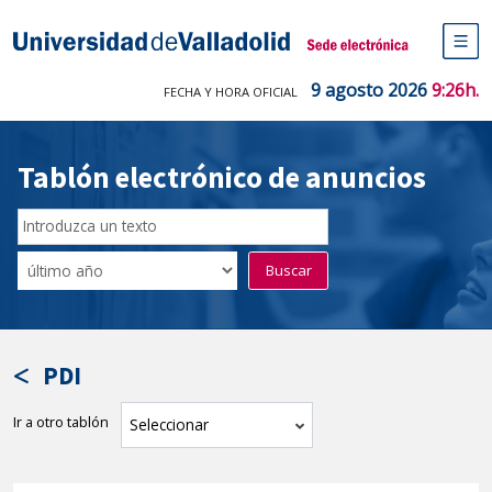
Saltar
al
Sede electrónica Universidad de V
contenido
M
de
9 agosto 2026
9:26h.
FECHA Y HORA OFICIAL
na
pr
Tablón electrónico de anuncios
Buscar
en
Filtro
Buscar
el
por
tablón
fecha
por
de
texto
publicación
PDI
Ir a otro tablón
tablón
Seleccionar