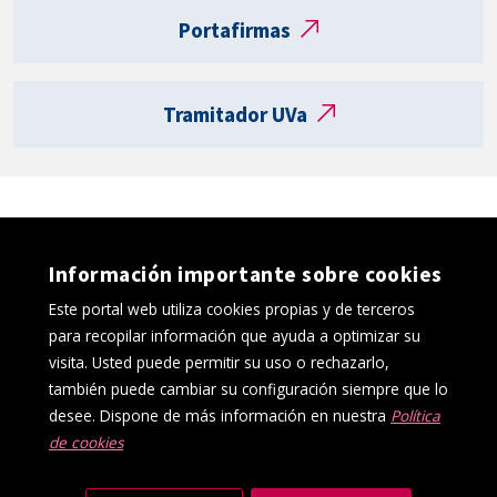
t
Portafirmas
a
R
e
Tramitador UVa
g
i
s
t
r
o
Información importante sobre cookies
e
l
Este portal web utiliza cookies propias y de terceros
e
para recopilar información que ayuda a optimizar su
c
visita. Usted puede permitir su uso o rechazarlo,
t
también puede cambiar su configuración siempre que lo
r
desee. Dispone de más información en nuestra
Política
ó
de cookies
Política de cookies
Aviso Legal
n
Protección de datos
Canal interno de información
i