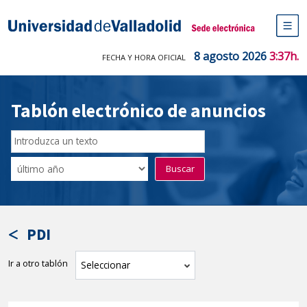
Saltar
al
Sede electrónica Universidad de V
contenido
M
de
8 agosto 2026
3:37h.
FECHA Y HORA OFICIAL
na
pr
Tablón electrónico de anuncios
Buscar
en
Filtro
Buscar
el
por
tablón
fecha
por
de
texto
publicación
PDI
Ir a otro tablón
tablón
Seleccionar