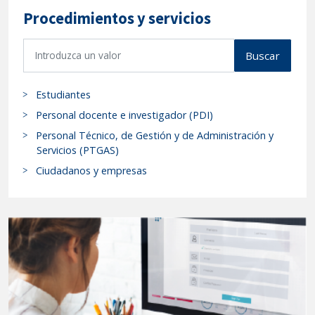
Procedimientos y servicios
B
Buscar
u
s
Estudiantes
c
a
Personal docente e investigador (PDI)
r
Personal Técnico, de Gestión y de Administración y
p
Servicios (PTGAS)
r
Ciudadanos y empresas
o
c
e
d
i
m
i
e