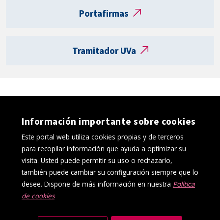
t
Portafirmas
a
R
e
Tramitador UVa
g
i
s
t
r
o
Información importante sobre cookies
e
l
Este portal web utiliza cookies propias y de terceros
e
para recopilar información que ayuda a optimizar su
c
visita. Usted puede permitir su uso o rechazarlo,
t
también puede cambiar su configuración siempre que lo
r
desee. Dispone de más información en nuestra
Política
ó
de cookies
Política de cookies
Aviso Legal
n
Protección de datos
Canal interno de información
i