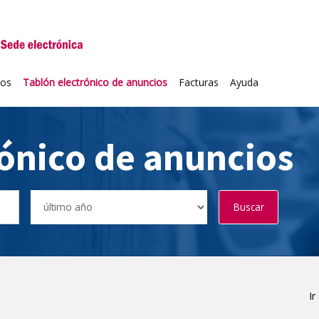
niversidad de Valladolid
ios
Tablón electrónico de anuncios
Facturas
Ayuda
rónico de anuncios
Buscar
Ir