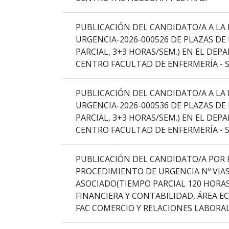
que
abre
PUBLICACIÓN DEL CANDIDATO/A A LA 
un
URGENCIA-2026-000526 DE PLAZAS DE
PDF
PARCIAL, 3+3 HORAS/SEM.) EN EL DE
con
CENTRO FACULTAD DE ENFERMERÍA - S
el
detalle
PUBLICACIÓN DEL CANDIDATO/A A LA 
del
URGENCIA-2026-000536 DE PLAZAS DE
anuncio
PARCIAL, 3+3 HORAS/SEM.) EN EL DE
completo.
CENTRO FACULTAD DE ENFERMERÍA - S
PUBLICACIÓN DEL CANDIDATO/A POR 
PROCEDIMIENTO DE URGENCIA Nº VIAS
ASOCIADO(TIEMPO PARCIAL 120 HORA
FINANCIERA Y CONTABILIDAD, ÁREA E
FAC COMERCIO Y RELACIONES LABORAL