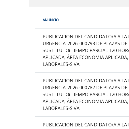
En
ANUNCIO
cada
fila
PDI
de
PUBLICACIÓN DEL CANDIDATO/A A LA 
la
URGENCIA-2026-000793 DE PLAZAS D
siguiente
SUSTITUTO(TIEMPO PARCIAL 120 HOR
tabla
APLICADA, ÁREA ECONOMIA APLICADA,
encontrará
LABORALES-S VA.
los
anuncios
PUBLICACIÓN DEL CANDIDATO/A A LA 
del
URGENCIA-2026-000787 DE PLAZAS D
tablón
SUSTITUTO(TIEMPO PARCIAL 120 HOR
seleccionado
APLICADA, ÁREA ECONOMIA APLICADA,
previamente.
LABORALES-S VA.
En
la
PUBLICACIÓN DEL CANDIDATO/A A LA 
primera