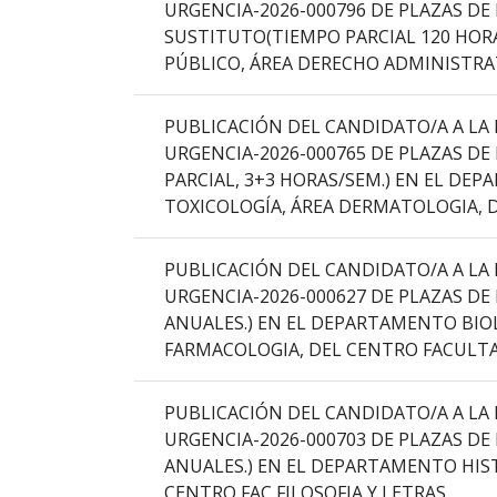
URGENCIA-2026-000796 DE PLAZAS D
columna
SUSTITUTO(TIEMPO PARCIAL 120 HOR
el
PÚBLICO, ÁREA DERECHO ADMINISTRA
título
del
anuncio,
PUBLICACIÓN DEL CANDIDATO/A A LA 
en
URGENCIA-2026-000765 DE PLAZAS DE
la
PARCIAL, 3+3 HORAS/SEM.) EN EL D
segunda
TOXICOLOGÍA, ÁREA DERMATOLOGIA, D
columna
la
PUBLICACIÓN DEL CANDIDATO/A A LA 
fecha
URGENCIA-2026-000627 DE PLAZAS DE
de
ANUALES.) EN EL DEPARTAMENTO BIOLO
publicación,
FARMACOLOGIA, DEL CENTRO FACULTAD
en
la
PUBLICACIÓN DEL CANDIDATO/A A LA 
última
URGENCIA-2026-000703 DE PLAZAS DE
columna
ANUALES.) EN EL DEPARTAMENTO HIST
el
CENTRO FAC FILOSOFIA Y LETRAS.
enlace