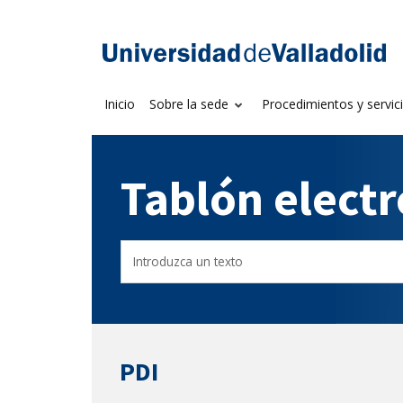
Saltar
al
Sede electrónica U
contenido
Inicio
Sobre la sede
Procedimientos y servic
Tablón elect
Buscador
Filtro
del
de
Tablón
tablones
PDI