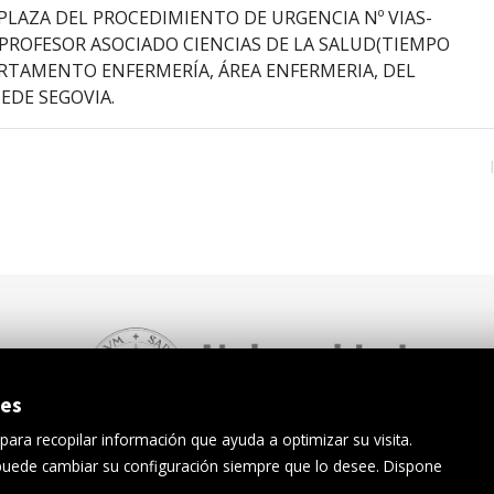
PLAZA DEL PROCEDIMIENTO DE URGENCIA Nº VIAS-
 PROFESOR ASOCIADO CIENCIAS DE LA SALUD(TIEMPO
PARTAMENTO ENFERMERÍA, ÁREA ENFERMERIA, DEL
EDE SEGOVIA.
ies
 para recopilar información que ayuda a optimizar su visita.
 puede cambiar su configuración siempre que lo desee. Dispone
iso Legal
Protección de datos
Canal interno de información
Acc