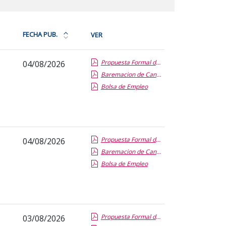
FECHA PUB.
VER
Ordena
la
Propuesta Formal de Contratacion por Vias de Urgencia
04/08/2026
tabla
Baremacion de Candidatos
por
Bolsa de Empleo
fecha
de
publicación:
más
reciente
Propuesta Formal de Contratacion por Vias de Urgencia
04/08/2026
o
Baremacion de Candidatos
antigua
Bolsa de Empleo
Propuesta Formal de Contratacion por Vias de Urgencia
03/08/2026