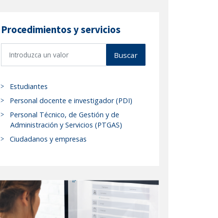
Procedimientos y servicios
B
Buscar
u
s
c
Estudiantes
a
Personal docente e investigador (PDI)
r
Personal Técnico, de Gestión y de
p
Administración y Servicios (PTGAS)
r
Ciudadanos y empresas
o
c
e
d
i
m
i