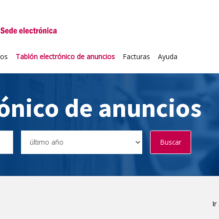
niversidad de Valladolid
ios
Tablón electrónico de anuncios
Facturas
Ayuda
rónico de anuncios
Buscar
Ir