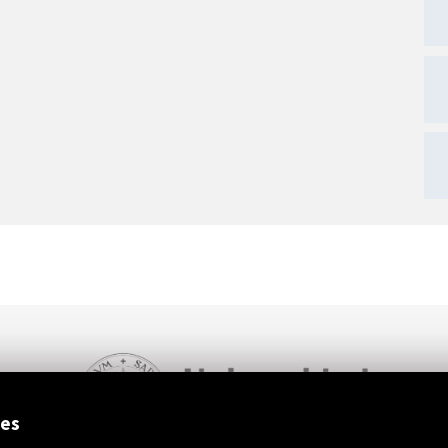
ext
ies